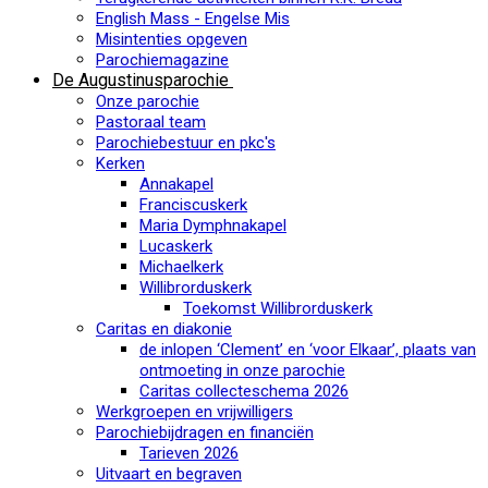
English Mass - Engelse Mis
Misintenties opgeven
Parochiemagazine
De Augustinusparochie
Onze parochie
Pastoraal team
Parochiebestuur en pkc's
Kerken
Annakapel
Franciscuskerk
Maria Dymphnakapel
Lucaskerk
Michaelkerk
Willibrorduskerk
Toekomst Willibrorduskerk
Caritas en diakonie
de inlopen ‘Clement’ en ‘voor Elkaar’, plaats van
ontmoeting in onze parochie
Caritas collecteschema 2026
Werkgroepen en vrijwilligers
Parochiebijdragen en financiën
Tarieven 2026
Uitvaart en begraven