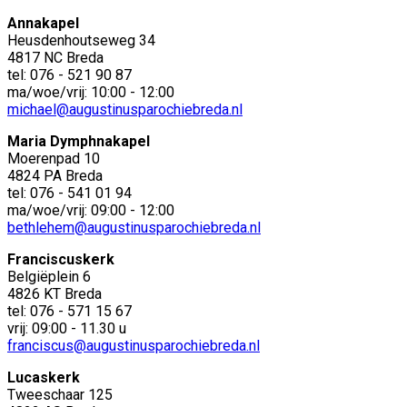
Annakapel
Heusdenhoutseweg 34
4817 NC Breda
tel: 076 - 521 90 87
ma/woe/vrij: 10:00 - 12:00
michael@augustinusparochiebreda.nl
Maria Dymphnakapel
Moerenpad 10
4824 PA Breda
tel: 076 - 541 01 94
ma/woe/vrij: 09:00 - 12:00
bethlehem@augustinusparochiebreda.nl
Franciscuskerk
Belgiëplein 6
4826 KT Breda
tel: 076 - 571 15 67
vrij: 09:00 - 11.30 u
franciscus@augustinusparochiebreda.nl
Lucaskerk
Tweeschaar 125