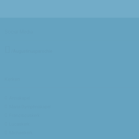
Social Media
/Augustinusparochie
Kerken
Annakapel
Maria Dymphnakapel
Franciscuskerk
Lucaskerk
Michaelkerk