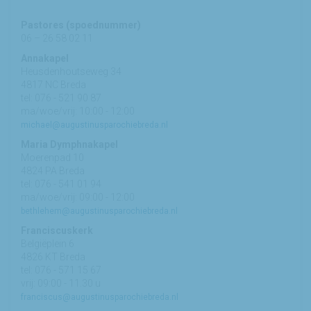
Pastores (spoednummer)
06 – 26 58 02 11
Annakapel
Heusdenhoutseweg 34
4817 NC Breda
tel: 076 - 521 90 87
ma/woe/vrij: 10:00 - 12:00
michael@augustinusparochiebreda.nl
Maria Dymphnakapel
Moerenpad 10
4824 PA Breda
tel: 076 - 541 01 94
ma/woe/vrij: 09:00 - 12:00
bethlehem@augustinusparochiebreda.nl
Franciscuskerk
Belgiëplein 6
4826 KT Breda
tel: 076 - 571 15 67
vrij: 09:00 - 11.30 u
franciscus@augustinusparochiebreda.nl