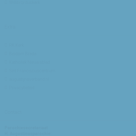
Willibrorduskerk
Extra
RK Kerk
Bisdom Breda
Katholiek Nieuwsblad
Sint Franciscuscentrum
augustijnsverband.nl
Privacybeleid
Contact
Parochiesecretariaat
H. Augustinusparochie: