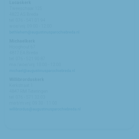
Lucaskerk
Tweeschaar 125
4822 AS Breda
tel: 076 - 541 01 94
woe/vrij: 09:00 - 12:00
bethlehem@augustinusparochiebreda.nl
Michaelkerk
Hooghout 67
4817 EA Breda
tel: 076 - 521 90 87
ma /woe/vrij: 10:00 - 12:00
michael@augustinusparochiebreda.nl
Willibrorduskerk
Kerkstraat 1
4847 RM Teteringen
tel: 076 - 571 32 03
ma t/m vrij: 09:30 - 11:00
willibrordus@augustinusparochiebreda.nl