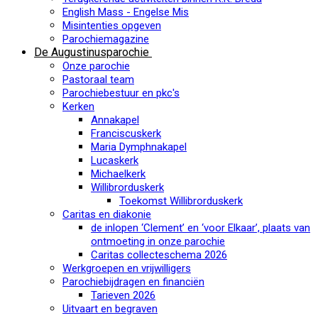
English Mass - Engelse Mis
Misintenties opgeven
Parochiemagazine
De Augustinusparochie
Onze parochie
Pastoraal team
Parochiebestuur en pkc's
Kerken
Annakapel
Franciscuskerk
Maria Dymphnakapel
Lucaskerk
Michaelkerk
Willibrorduskerk
Toekomst Willibrorduskerk
Caritas en diakonie
de inlopen ‘Clement’ en ‘voor Elkaar’, plaats van
ontmoeting in onze parochie
Caritas collecteschema 2026
Werkgroepen en vrijwilligers
Parochiebijdragen en financiën
Tarieven 2026
Uitvaart en begraven