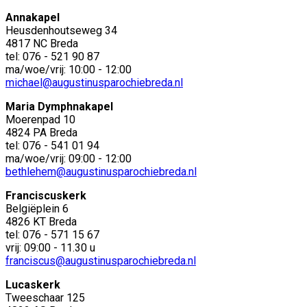
Annakapel
Heusdenhoutseweg 34
4817 NC Breda
tel: 076 - 521 90 87
ma/woe/vrij: 10:00 - 12:00
michael@augustinusparochiebreda.nl
Maria Dymphnakapel
Moerenpad 10
4824 PA Breda
tel: 076 - 541 01 94
ma/woe/vrij: 09:00 - 12:00
bethlehem@augustinusparochiebreda.nl
Franciscuskerk
Belgiëplein 6
4826 KT Breda
tel: 076 - 571 15 67
vrij: 09:00 - 11.30 u
franciscus@augustinusparochiebreda.nl
Lucaskerk
Tweeschaar 125