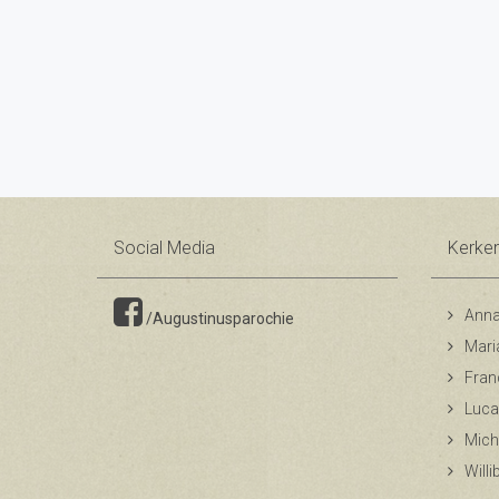
Social Media
Kerke
Anna
/Augustinusparochie
Mari
Fran
Luca
Mich
Will