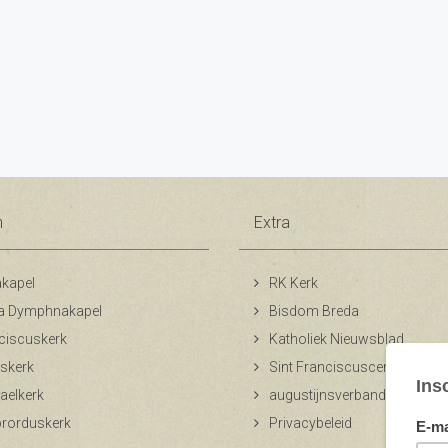
n
Extra
kapel
RK Kerk
a Dymphnakapel
Bisdom Breda
ciscuskerk
Katholiek Nieuwsblad
skerk
Sint Franciscuscentrum
aelkerk
augustijnsverband.nl
ibrorduskerk
Privacybeleid