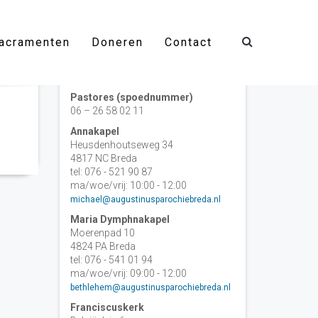
acramenten
Doneren
Contact
Contact
Pastores (spoednummer)
06 – 26 58 02 11
Annakapel
Heusdenhoutseweg 34
4817 NC Breda
tel: 076 - 521 90 87
ma/woe/vrij: 10:00 - 12:00
michael@augustinusparochiebreda.nl
Maria Dymphnakapel
Moerenpad 10
4824 PA Breda
tel: 076 - 541 01 94
ma/woe/vrij: 09:00 - 12:00
bethlehem@augustinusparochiebreda.nl
Franciscuskerk