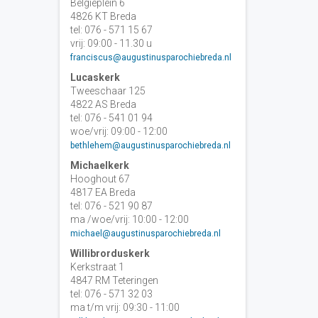
Belgiëplein 6
4826 KT Breda
tel: 076 - 571 15 67
vrij: 09:00 - 11.30 u
franciscus@augustinusparochiebreda.nl
Lucaskerk
Tweeschaar 125
4822 AS Breda
tel: 076 - 541 01 94
woe/vrij: 09:00 - 12:00
bethlehem@augustinusparochiebreda.nl
Michaelkerk
Hooghout 67
4817 EA Breda
tel: 076 - 521 90 87
ma /woe/vrij: 10:00 - 12:00
michael@augustinusparochiebreda.nl
Willibrorduskerk
Kerkstraat 1
4847 RM Teteringen
tel: 076 - 571 32 03
ma t/m vrij: 09:30 - 11:00