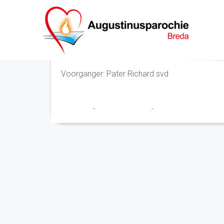
Eucharistieviering
Voorganger: Pater Richard svd
Franciscus
-
17 september 2024
-
No Comments