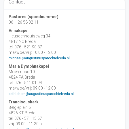
Contact
Pastores (spoednummer)
06 – 26 58 02 11
Annakapel
Heusdenhoutseweg 34
4817 NC Breda
tel: 076 - 521 90 87
ma/woe/vrij: 10:00 - 12:00
michael@augustinusparochiebreda.nl
Maria Dymphnakapel
Moerenpad 10
4824 PA Breda
tel: 076 - 541 01 94
ma/woe/vrij: 09:00 - 12:00
bethlehem@augustinusparochiebreda.nl
Franciscuskerk
Belgiëplein 6
4826 KT Breda
tel: 076 - 571 15 67
vrij: 09:00 - 11.30 u