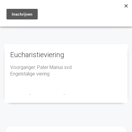
Toggle
navigation
Eucharistieviering
Voorganger: Pater Marius svd
Engelstalige viering
Franciscus
-
17 september 2024
-
No Comments