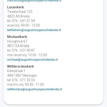
franciscus@augustinusparochiebreda.nl
Lucaskerk
Tweeschaar 125
4822 AS Breda
tel: 076 - 541 01 94
woe/vrij: 09:00 - 12:00
bethlehem@augustinusparochiebreda.nl
Michaelkerk
Hooghout 67
4817 EA Breda
tel: 076 - 521 90 87
ma /woe/vrij: 10:00 - 12:00
michael@augustinusparochiebreda.nl
Willibrorduskerk
Kerkstraat 1
4847 RM Teteringen
tel: 076 - 571 32 03
ma t/m vrij: 09:30 - 11:00
willibrordus@augustinusparochiebreda.nl