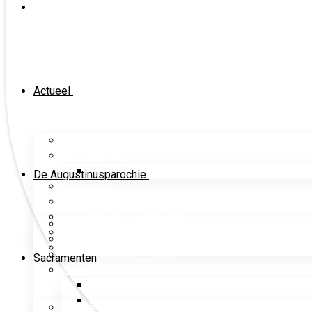
Actueel
Nieuwsberichten
Onze vieringen
Dagelijkse lezing
De Augustinusparochie
Activiteiten
Terugkerende activiteiten binnen R.K. Breda
English Mass - Engelse Mis
Onze parochie
Misintenties opgeven
Pastoraal team
Parochiemagazine
Parochiebestuur en pkc's
Sacramenten
Kerken
Annakapel
Franciscuskerk
Het Doopsel