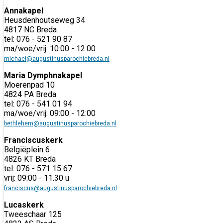
Annakapel
Heusdenhoutseweg 34
4817 NC Breda
tel: 076 - 521 90 87
ma/woe/vrij: 10:00 - 12:00
michael@augustinusparochiebreda.nl
Maria Dymphnakapel
Moerenpad 10
4824 PA Breda
tel: 076 - 541 01 94
ma/woe/vrij: 09:00 - 12:00
bethlehem@augustinusparochiebreda.nl
Franciscuskerk
Belgiëplein 6
4826 KT Breda
tel: 076 - 571 15 67
vrij: 09:00 - 11.30 u
franciscus@augustinusparochiebreda.nl
Lucaskerk
Tweeschaar 125