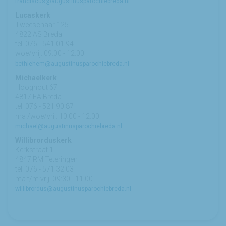
franciscus@augustinusparochiebreda.nl
Lucaskerk
Tweeschaar 125
4822 AS Breda
tel: 076 - 541 01 94
woe/vrij: 09:00 - 12:00
bethlehem@augustinusparochiebreda.nl
Michaelkerk
Hooghout 67
4817 EA Breda
tel: 076 - 521 90 87
ma /woe/vrij: 10:00 - 12:00
michael@augustinusparochiebreda.nl
Willibrorduskerk
Kerkstraat 1
4847 RM Teteringen
tel: 076 - 571 32 03
ma t/m vrij: 09:30 - 11:00
willibrordus@augustinusparochiebreda.nl