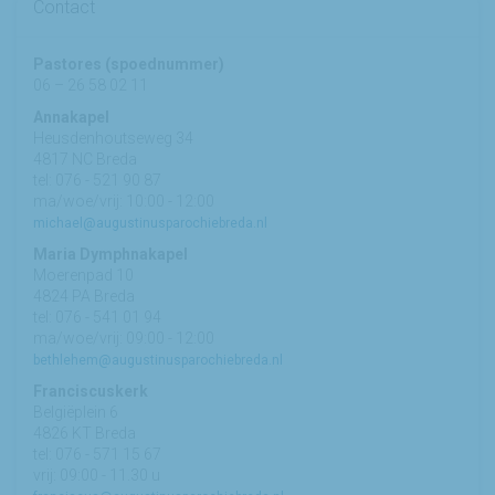
Contact
Pastores (spoednummer)
06 – 26 58 02 11
Annakapel
Heusdenhoutseweg 34
4817 NC Breda
tel: 076 - 521 90 87
ma/woe/vrij: 10:00 - 12:00
michael@augustinusparochiebreda.nl
Maria Dymphnakapel
Moerenpad 10
4824 PA Breda
tel: 076 - 541 01 94
ma/woe/vrij: 09:00 - 12:00
bethlehem@augustinusparochiebreda.nl
Franciscuskerk
Belgiëplein 6
4826 KT Breda
tel: 076 - 571 15 67
vrij: 09:00 - 11.30 u