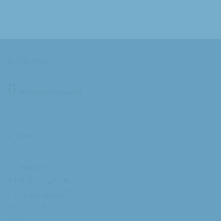
Social Media
/Augustinusparochie
Kerken
Annakapel
Maria Dymphnakapel
Franciscuskerk
Lucaskerk