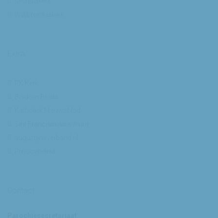
Michaelkerk
Willibrorduskerk
Extra
RK Kerk
Bisdom Breda
Katholiek Nieuwsblad
Sint Franciscuscentrum
augustijnsverband.nl
Privacybeleid
Contact
Parochiesecretariaat