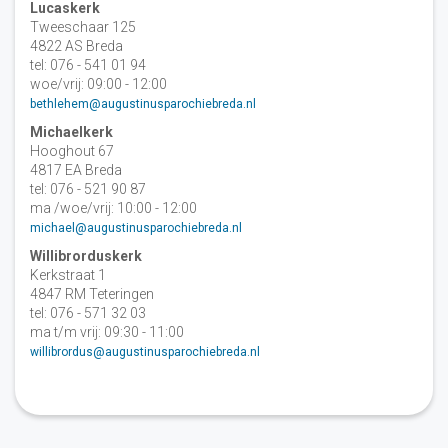
Lucaskerk
Tweeschaar 125
4822 AS Breda
tel: 076 - 541 01 94
woe/vrij: 09:00 - 12:00
bethlehem@augustinusparochiebreda.nl
Michaelkerk
Hooghout 67
4817 EA Breda
tel: 076 - 521 90 87
ma /woe/vrij: 10:00 - 12:00
michael@augustinusparochiebreda.nl
Willibrorduskerk
Kerkstraat 1
4847 RM Teteringen
tel: 076 - 571 32 03
ma t/m vrij: 09:30 - 11:00
willibrordus@augustinusparochiebreda.nl