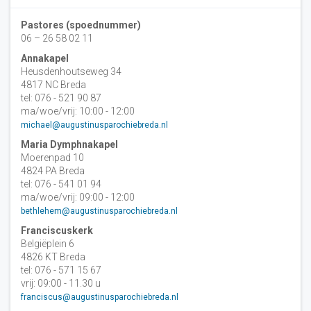
Pastores (spoednummer)
06 – 26 58 02 11
Annakapel
Heusdenhoutseweg 34
4817 NC Breda
tel: 076 - 521 90 87
ma/woe/vrij: 10:00 - 12:00
michael@augustinusparochiebreda.nl
Maria Dymphnakapel
Moerenpad 10
4824 PA Breda
tel: 076 - 541 01 94
ma/woe/vrij: 09:00 - 12:00
bethlehem@augustinusparochiebreda.nl
Franciscuskerk
Belgiëplein 6
4826 KT Breda
tel: 076 - 571 15 67
vrij: 09:00 - 11.30 u
franciscus@augustinusparochiebreda.nl