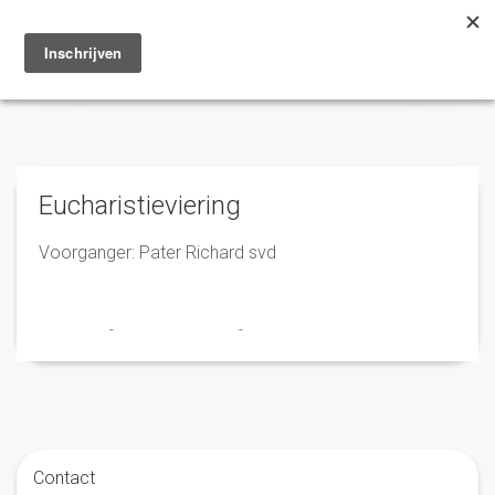
Toggle
navigation
Eucharistieviering
Voorganger: Pater Richard svd
Franciscus
-
17 september 2024
-
No Comments
Contact