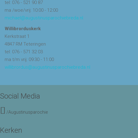
tel: 076 - 521 90 87
ma /woe/vrij: 10:00 - 12:00
michael@augustinusparochiebreda.nl
Willibrorduskerk
Kerkstraat 1
4847 RM Teteringen
tel: 076 - 571 32 03
ma t/m vrij: 09:30 - 11:00
willibrordus@augustinusparochiebreda.nl
Social Media
/Augustinusparochie
Kerken