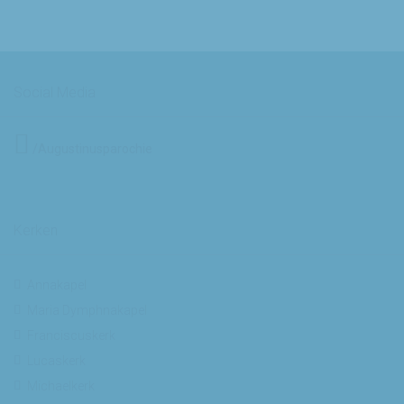
Social Media
/Augustinusparochie
Kerken
Annakapel
Maria Dymphnakapel
Franciscuskerk
Lucaskerk
Michaelkerk