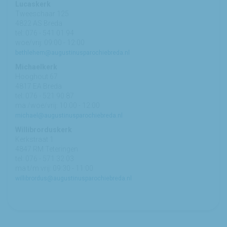
Lucaskerk
Tweeschaar 125
4822 AS Breda
tel: 076 - 541 01 94
woe/vrij: 09:00 - 12:00
bethlehem@augustinusparochiebreda.nl
Michaelkerk
Hooghout 67
4817 EA Breda
tel: 076 - 521 90 87
ma /woe/vrij: 10:00 - 12:00
michael@augustinusparochiebreda.nl
Willibrorduskerk
Kerkstraat 1
4847 RM Teteringen
tel: 076 - 571 32 03
ma t/m vrij: 09:30 - 11:00
willibrordus@augustinusparochiebreda.nl