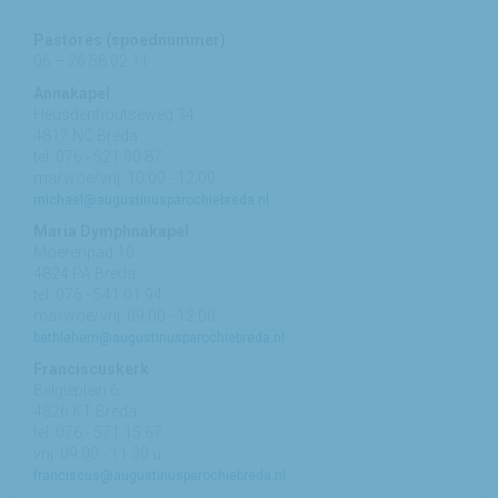
Pastores (spoednummer)
06 – 26 58 02 11
Annakapel
Heusdenhoutseweg 34
4817 NC Breda
tel: 076 - 521 90 87
ma/woe/vrij: 10:00 - 12:00
michael@augustinusparochiebreda.nl
Maria Dymphnakapel
Moerenpad 10
4824 PA Breda
tel: 076 - 541 01 94
ma/woe/vrij: 09:00 - 12:00
bethlehem@augustinusparochiebreda.nl
Franciscuskerk
Belgiëplein 6
4826 KT Breda
tel: 076 - 571 15 67
vrij: 09:00 - 11.30 u
franciscus@augustinusparochiebreda.nl