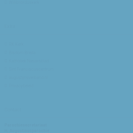
Willibrorduskerk
Extra
RK Kerk
Bisdom Breda
Katholiek Nieuwsblad
Sint Franciscuscentrum
augustijnsverband.nl
Privacybeleid
Contact
Parochiesecretariaat
H. Augustinusparochie: