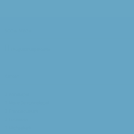
Social Media
/Augustinusparochie
Kerken
Annakapel
Maria Dymphnakapel
Franciscuskerk
Lucaskerk
Michaelkerk