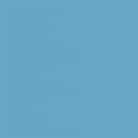
Pastores (spoednummer)
06 – 26 58 02 11
Annakapel
Heusdenhoutseweg 34
4817 NC Breda
tel: 076 - 521 90 87
ma/woe/vrij: 10:00 - 12:00
michael@augustinusparochiebreda.nl
Maria Dymphnakapel
Moerenpad 10
4824 PA Breda
tel: 076 - 541 01 94
ma/woe/vrij: 09:00 - 12:00
bethlehem@augustinusparochiebreda.nl
Franciscuskerk
Belgiëplein 6
4826 KT Breda
tel: 076 - 571 15 67
vrij: 09:00 - 11.30 u
franciscus@augustinusparochiebreda.nl