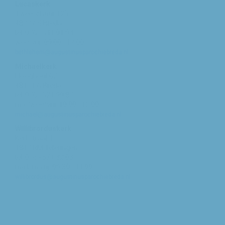
Lucaskerk
Tweeschaar 125
4822 AS Breda
tel: 076 - 541 01 94
woe/vrij: 09:00 - 12:00
bethlehem@augustinusparochiebreda.nl
Michaelkerk
Hooghout 67
4817 EA Breda
tel: 076 - 521 90 87
ma /woe/vrij: 10:00 - 12:00
michael@augustinusparochiebreda.nl
Willibrorduskerk
Kerkstraat 1
4847 RM Teteringen
tel: 076 - 571 32 03
ma t/m vrij: 09:30 - 11:00
willibrordus@augustinusparochiebreda.nl