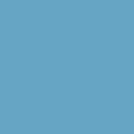
Willibrorduskerk
Extra
RK Kerk
Bisdom Breda
Katholiek Nieuwsblad
Sint Franciscuscentrum
augustijnsverband.nl
Privacybeleid
Contact
Parochiesecretariaat
H. Augustinusparochie: