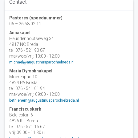
Contact
Pastores (spoednummer)
06 – 26 58 02 11
Annakapel
Heusdenhoutseweg 34
4817 NC Breda
tel: 076 - 521 90 87
ma/woe/vrij: 10:00 - 12:00
michael@augustinusparochiebreda.nl
Maria Dymphnakapel
Moerenpad 10
4824 PA Breda
tel: 076 - 541 01 94
ma/woe/vrij: 09:00 - 12:00
bethlehem@augustinusparochiebreda.nl
Franciscuskerk
Belgiëplein 6
4826 KT Breda
tel: 076 - 571 15 67
vrij: 09:00 - 11.30 u