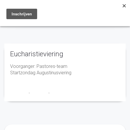
Toggle
navigation
Eucharistieviering
Voorganger: Pastores-team
Startzondag Augustinusviering
Franciscus
-
2 juli 2024
-
No Comments