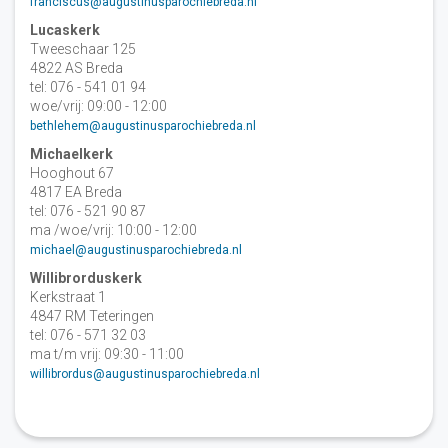
franciscus@augustinusparochiebreda.nl
Lucaskerk
Tweeschaar 125
4822 AS Breda
tel: 076 - 541 01 94
woe/vrij: 09:00 - 12:00
bethlehem@augustinusparochiebreda.nl
Michaelkerk
Hooghout 67
4817 EA Breda
tel: 076 - 521 90 87
ma /woe/vrij: 10:00 - 12:00
michael@augustinusparochiebreda.nl
Willibrorduskerk
Kerkstraat 1
4847 RM Teteringen
tel: 076 - 571 32 03
ma t/m vrij: 09:30 - 11:00
willibrordus@augustinusparochiebreda.nl