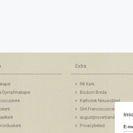
n
Extra
kapel
RK Kerk
a Dymphnakapel
Bisdom Breda
ciscuskerk
Katholiek Nieuwsblad
skerk
Sint Franciscuscentrum
aelkerk
augustijnsverband.nl
ibrorduskerk
Privacybeleid