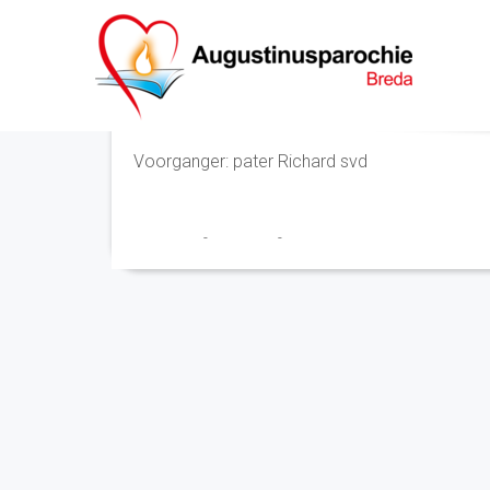
Eucharistieviering
Voorganger: pater Richard svd
Franciscus
-
2 juli 2024
-
No Comments