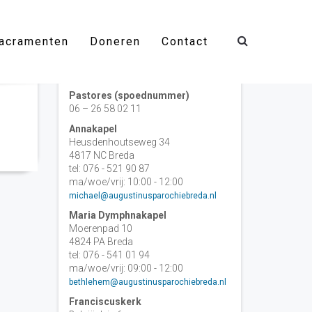
acramenten
Doneren
Contact
Contact
Pastores (spoednummer)
06 – 26 58 02 11
Annakapel
Heusdenhoutseweg 34
4817 NC Breda
tel: 076 - 521 90 87
ma/woe/vrij: 10:00 - 12:00
michael@augustinusparochiebreda.nl
Maria Dymphnakapel
Moerenpad 10
4824 PA Breda
tel: 076 - 541 01 94
ma/woe/vrij: 09:00 - 12:00
bethlehem@augustinusparochiebreda.nl
Franciscuskerk