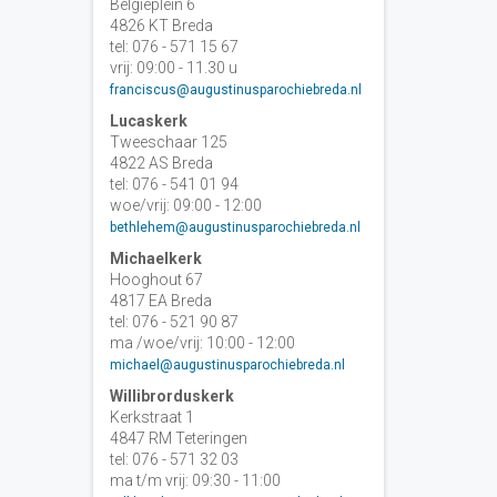
Belgiëplein 6
4826 KT Breda
tel: 076 - 571 15 67
vrij: 09:00 - 11.30 u
franciscus@augustinusparochiebreda.nl
Lucaskerk
Tweeschaar 125
4822 AS Breda
tel: 076 - 541 01 94
woe/vrij: 09:00 - 12:00
bethlehem@augustinusparochiebreda.nl
Michaelkerk
Hooghout 67
4817 EA Breda
tel: 076 - 521 90 87
ma /woe/vrij: 10:00 - 12:00
michael@augustinusparochiebreda.nl
Willibrorduskerk
Kerkstraat 1
4847 RM Teteringen
tel: 076 - 571 32 03
ma t/m vrij: 09:30 - 11:00