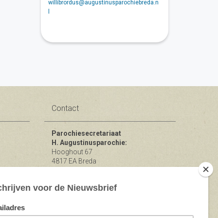
willibrordus@augustinusparochiebreda.n
l
Contact
Parochiesecretariaat
H. Augustinusparochie:
Hooghout 67
4817 EA Breda
KvK nr 74865846
Bereikbaar op ma-woe-vrijdag van
10.00 - 12.00 uur.
michael@augustinusparochiebreda.nl
076 - 521 90 87