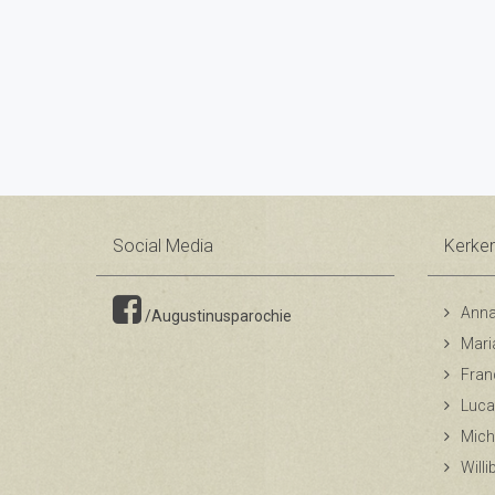
Social Media
Kerke
Anna
/Augustinusparochie
Mari
Fran
Luca
Mich
Will