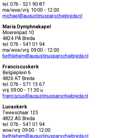
tel: 076 - 521 90 87
ma/woe/vrij: 10:00 - 12:00
michael@augustinusparochiebreda.nl
Maria Dymphnakapel
Moerenpad 10
4824 PA Breda
tel: 076 - 541 01 94
ma/woe/vrij: 09:00 - 12:00
bethlehem@augustinusparochiebreda.nl
Franciscuskerk
Belgiëplein 6
4826 KT Breda
tel: 076 - 571 15 67
vrij: 09:00 - 11.30 u
franciscus@augustinusparochiebreda.nl
Lucaskerk
Tweeschaar 125
4822 AS Breda
tel: 076 - 541 01 94
woe/vrij: 09:00 - 12:00
bethlehem@augustinusparochiebreda.nl