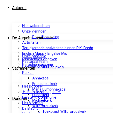
Actueel
Nieuwsberichten
Onze vieringen
Dagelijkse lezing
De Augustinusparochie
Activiteiten
Terugkerende activiteiten binnen R.K. Breda
English Mass - Engelse Mis
Onze parochie
Misintenties opgeven
Pastoraal team
Parochiemagazine
Parochiebestuur en pkc's
Sacramenten
Kerken
Annakapel
Franciscuskerk
Het Doopsel
Maria Dymphnakapel
✝ Familiezondagen ✝
Lucaskerk
Eerste H. Communie
Doneren
Michaelkerk
Het Vormsel
Willibrorduskerk
De Biecht
Toekomst Willibrorduskerk