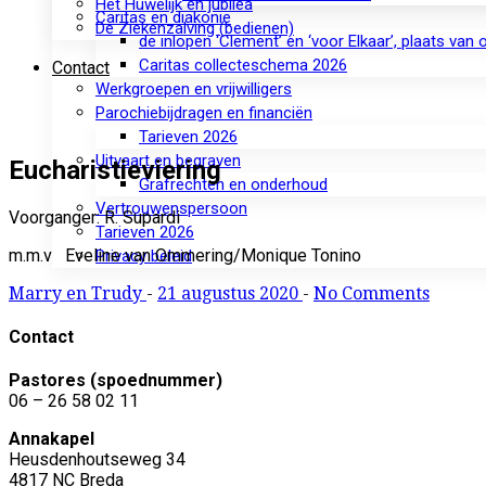
Het Huwelijk en jubilea
Caritas en diakonie
De Ziekenzalving (bedienen)
de inlopen ‘Clement’ en ‘voor Elkaar’, plaats van
Caritas collecteschema 2026
Contact
Werkgroepen en vrijwilligers
Parochiebijdragen en financiën
Tarieven 2026
Uitvaart en begraven
Eucharistieviering
Grafrechten en onderhoud
Vertrouwenspersoon
Voorganger: R. Supardi
Tarieven 2026
m.m.v Eveline van Ommering/Monique Tonino
Privacy beleid
Marry en Trudy
-
21 augustus 2020
-
No Comments
Contact
Pastores (spoednummer)
06 – 26 58 02 11
Annakapel
Heusdenhoutseweg 34
4817 NC Breda