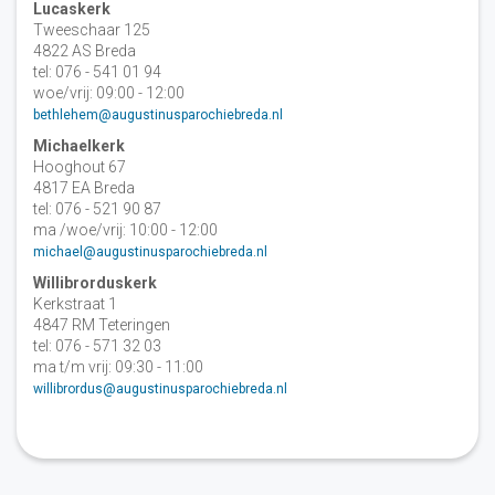
Lucaskerk
Tweeschaar 125
4822 AS Breda
tel: 076 - 541 01 94
woe/vrij: 09:00 - 12:00
bethlehem@augustinusparochiebreda.nl
Michaelkerk
Hooghout 67
4817 EA Breda
tel: 076 - 521 90 87
ma /woe/vrij: 10:00 - 12:00
michael@augustinusparochiebreda.nl
Willibrorduskerk
Kerkstraat 1
4847 RM Teteringen
tel: 076 - 571 32 03
ma t/m vrij: 09:30 - 11:00
willibrordus@augustinusparochiebreda.nl