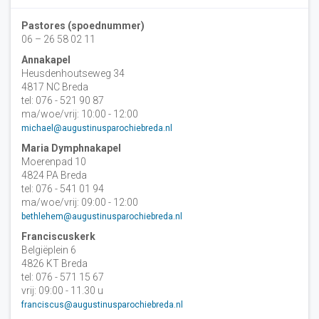
Pastores (spoednummer)
06 – 26 58 02 11
Annakapel
Heusdenhoutseweg 34
4817 NC Breda
tel: 076 - 521 90 87
ma/woe/vrij: 10:00 - 12:00
michael@augustinusparochiebreda.nl
Maria Dymphnakapel
Moerenpad 10
4824 PA Breda
tel: 076 - 541 01 94
ma/woe/vrij: 09:00 - 12:00
bethlehem@augustinusparochiebreda.nl
Franciscuskerk
Belgiëplein 6
4826 KT Breda
tel: 076 - 571 15 67
vrij: 09:00 - 11.30 u
franciscus@augustinusparochiebreda.nl