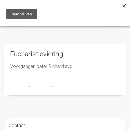
Toggle
navigation
Eucharistieviering
Voorganger: pater Richard svd
Franciscus
-
21 mei 2024
-
No Comments
Contact