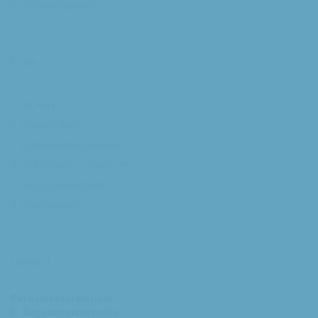
Willibrorduskerk
Extra
RK Kerk
Bisdom Breda
Katholiek Nieuwsblad
Sint Franciscuscentrum
augustijnsverband.nl
Privacybeleid
Contact
Parochiesecretariaat
H. Augustinusparochie: