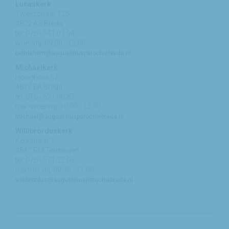
Lucaskerk
Tweeschaar 125
4822 AS Breda
tel: 076 - 541 01 94
woe/vrij: 09:00 - 12:00
bethlehem@augustinusparochiebreda.nl
Michaelkerk
Hooghout 67
4817 EA Breda
tel: 076 - 521 90 87
ma /woe/vrij: 10:00 - 12:00
michael@augustinusparochiebreda.nl
Willibrorduskerk
Kerkstraat 1
4847 RM Teteringen
tel: 076 - 571 32 03
ma t/m vrij: 09:30 - 11:00
willibrordus@augustinusparochiebreda.nl