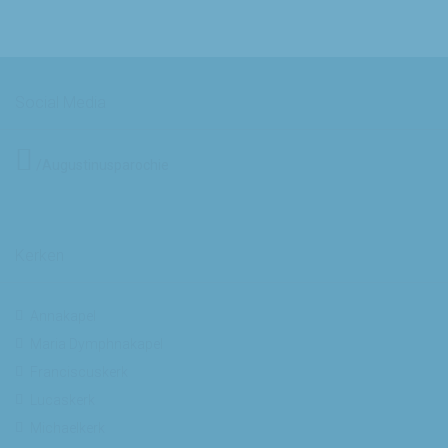
Social Media
/Augustinusparochie
Kerken
Annakapel
Maria Dymphnakapel
Franciscuskerk
Lucaskerk
Michaelkerk