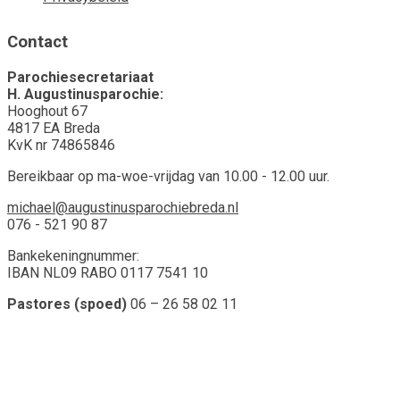
Contact
Parochiesecretariaat
H. Augustinusparochie:
Hooghout 67
4817 EA Breda
KvK nr 74865846
Bereikbaar op ma-woe-vrijdag van 10.00 - 12.00 uur.
michael@augustinusparochiebreda.nl
076 - 521 90 87
Bankekeningnummer:
IBAN NL09 RABO 0117 7541 10
Pastores (spoed)
06 – 26 58 02 11