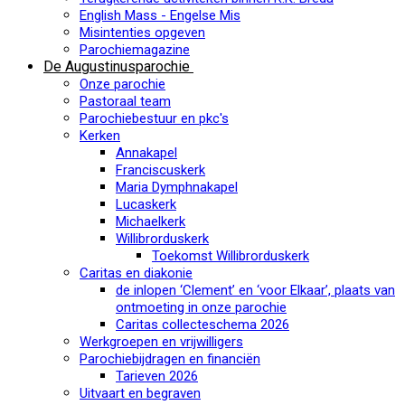
English Mass - Engelse Mis
Misintenties opgeven
Parochiemagazine
De Augustinusparochie
Onze parochie
Pastoraal team
Parochiebestuur en pkc's
Kerken
Annakapel
Franciscuskerk
Maria Dymphnakapel
Lucaskerk
Michaelkerk
Willibrorduskerk
Toekomst Willibrorduskerk
Caritas en diakonie
de inlopen ‘Clement’ en ‘voor Elkaar’, plaats van
ontmoeting in onze parochie
Caritas collecteschema 2026
Werkgroepen en vrijwilligers
Parochiebijdragen en financiën
Tarieven 2026
Uitvaart en begraven