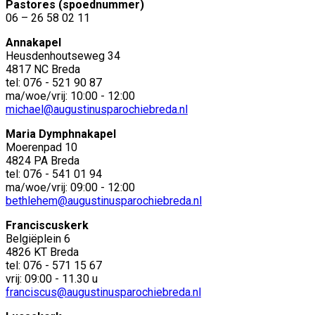
Pastores (spoednummer)
06 – 26 58 02 11
Annakapel
Heusdenhoutseweg 34
4817 NC Breda
tel: 076 - 521 90 87
ma/woe/vrij: 10:00 - 12:00
michael@augustinusparochiebreda.nl
Maria Dymphnakapel
Moerenpad 10
4824 PA Breda
tel: 076 - 541 01 94
ma/woe/vrij: 09:00 - 12:00
bethlehem@augustinusparochiebreda.nl
Franciscuskerk
Belgiëplein 6
4826 KT Breda
tel: 076 - 571 15 67
vrij: 09:00 - 11.30 u
franciscus@augustinusparochiebreda.nl