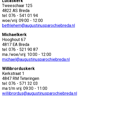
Lucaskerk
Tweeschaar 125
4822 AS Breda
tel: 076 - 541 01 94
woe/vrij: 09:00 - 12:00
bethlehem@augustinusparochiebreda.nl
Michaelkerk
Hooghout 67
4817 EA Breda
tel: 076 - 521 90 87
ma /woe/vrij: 10:00 - 12:00
michael@augustinusparochiebreda.nl
Willibrorduskerk
Kerkstraat 1
4847 RM Teteringen
tel: 076 - 571 32 03
ma t/m vrij: 09:30 - 11:00
willibrordus@augustinusparochiebreda.nl