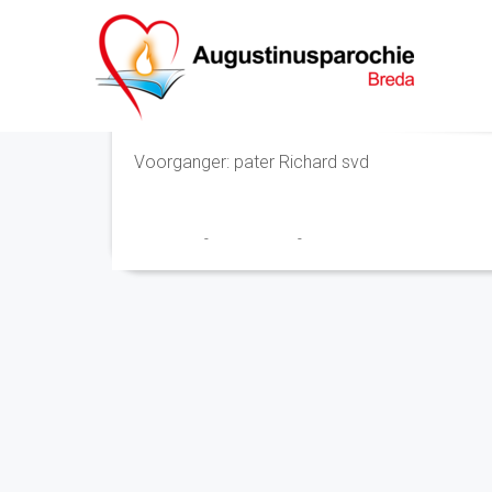
Eucharistieviering
Voorganger: pater Richard svd
Franciscus
-
23 april 2024
-
No Comments