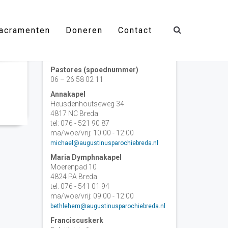
acramenten
Doneren
Contact
Contact
Pastores (spoednummer)
06 – 26 58 02 11
Annakapel
Heusdenhoutseweg 34
4817 NC Breda
tel: 076 - 521 90 87
ma/woe/vrij: 10:00 - 12:00
michael@augustinusparochiebreda.nl
Maria Dymphnakapel
Moerenpad 10
4824 PA Breda
tel: 076 - 541 01 94
ma/woe/vrij: 09:00 - 12:00
bethlehem@augustinusparochiebreda.nl
Franciscuskerk