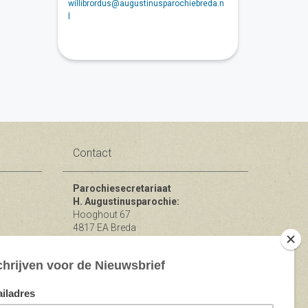
willibrordus@augustinusparochiebreda.n
l
Contact
Parochiesecretariaat
H. Augustinusparochie:
Hooghout 67
4817 EA Breda
KvK nr 74865846
Bereikbaar op ma-woe-vrijdag van
10.00 - 12.00 uur.
michael@augustinusparochiebreda.nl
076 - 521 90 87