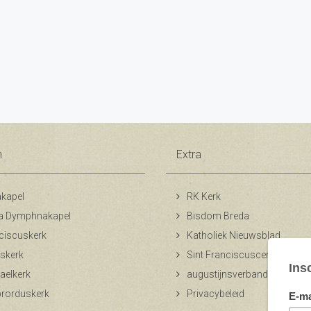
n
Extra
kapel
RK Kerk
a Dymphnakapel
Bisdom Breda
ciscuskerk
Katholiek Nieuwsblad
skerk
Sint Franciscuscentrum
aelkerk
augustijnsverband.nl
ibrorduskerk
Privacybeleid