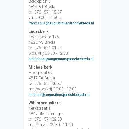
Belgiëplein 6
4826 KT Breda
tel: 076 - 571 15 67
vrij: 09:00 - 11.30 u
franciscus@augustinusparochiebreda.nl
Lucaskerk
Tweeschaar 125
4822 AS Breda
tel: 076 - 541 01 94
woe/vrij: 09:00 - 12:00
bethlehem@augustinusparochiebreda.nl
Michaelkerk
Hooghout 67
4817 EA Breda
tel: 076 - 521 90 87
ma /woe/vrij: 10:00 - 12:00
michael@augustinusparochiebreda.nl
Willibrorduskerk
Kerkstraat 1
4847 RM Teteringen
tel: 076 - 571 32 03
ma t/m vrij: 09:30 - 11:00