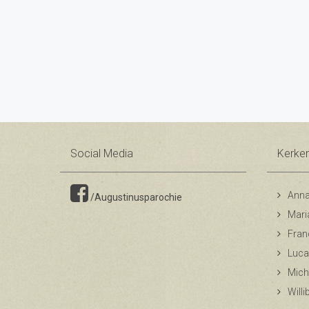
Social Media
Kerke
Anna
/Augustinusparochie
Mari
Fran
Luca
Mich
Will