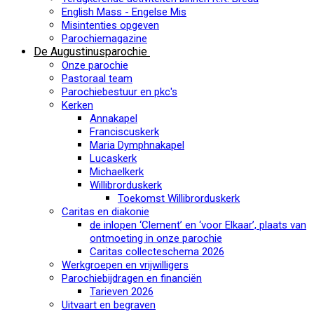
English Mass - Engelse Mis
Misintenties opgeven
Parochiemagazine
De Augustinusparochie
Onze parochie
Pastoraal team
Parochiebestuur en pkc's
Kerken
Annakapel
Franciscuskerk
Maria Dymphnakapel
Lucaskerk
Michaelkerk
Willibrorduskerk
Toekomst Willibrorduskerk
Caritas en diakonie
de inlopen ‘Clement’ en ‘voor Elkaar’, plaats van
ontmoeting in onze parochie
Caritas collecteschema 2026
Werkgroepen en vrijwilligers
Parochiebijdragen en financiën
Tarieven 2026
Uitvaart en begraven