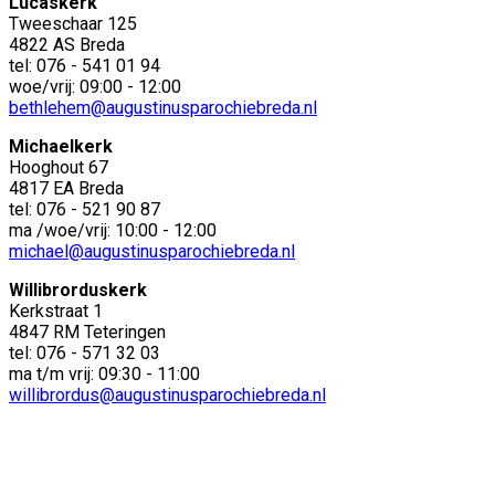
Lucaskerk
Tweeschaar 125
4822 AS Breda
tel: 076 - 541 01 94
woe/vrij: 09:00 - 12:00
bethlehem@augustinusparochiebreda.nl
Michaelkerk
Hooghout 67
4817 EA Breda
tel: 076 - 521 90 87
ma /woe/vrij: 10:00 - 12:00
michael@augustinusparochiebreda.nl
Willibrorduskerk
Kerkstraat 1
4847 RM Teteringen
tel: 076 - 571 32 03
ma t/m vrij: 09:30 - 11:00
willibrordus@augustinusparochiebreda.nl