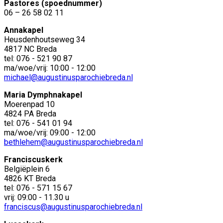
Pastores (spoednummer)
06 – 26 58 02 11
Annakapel
Heusdenhoutseweg 34
4817 NC Breda
tel: 076 - 521 90 87
ma/woe/vrij: 10:00 - 12:00
michael@augustinusparochiebreda.nl
Maria Dymphnakapel
Moerenpad 10
4824 PA Breda
tel: 076 - 541 01 94
ma/woe/vrij: 09:00 - 12:00
bethlehem@augustinusparochiebreda.nl
Franciscuskerk
Belgiëplein 6
4826 KT Breda
tel: 076 - 571 15 67
vrij: 09:00 - 11.30 u
franciscus@augustinusparochiebreda.nl