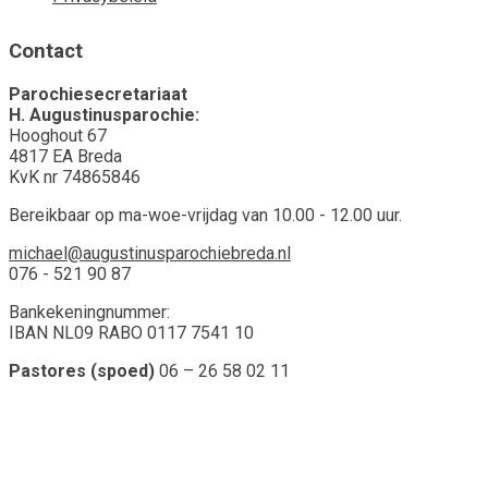
Contact
Parochiesecretariaat
H. Augustinusparochie:
Hooghout 67
4817 EA Breda
KvK nr 74865846
Bereikbaar op ma-woe-vrijdag van 10.00 - 12.00 uur.
michael@augustinusparochiebreda.nl
076 - 521 90 87
Bankekeningnummer:
IBAN NL09 RABO 0117 7541 10
Pastores (spoed)
06 – 26 58 02 11