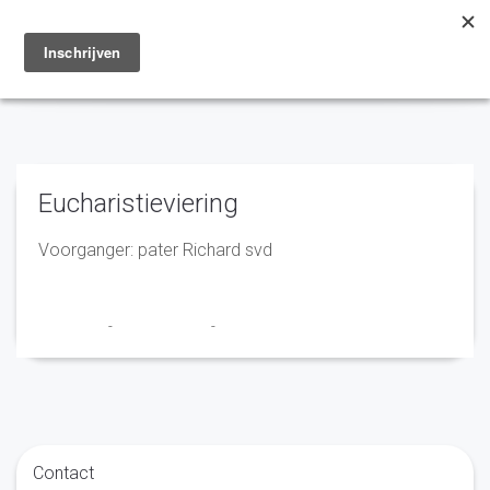
Toggle
navigation
Eucharistieviering
Voorganger: pater Richard svd
Franciscus
-
26 maart 2024
-
No Comments
Contact