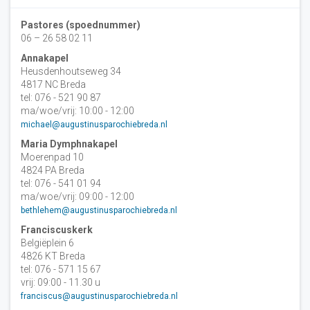
Pastores (spoednummer)
06 – 26 58 02 11
Annakapel
Heusdenhoutseweg 34
4817 NC Breda
tel: 076 - 521 90 87
ma/woe/vrij: 10:00 - 12:00
michael@augustinusparochiebreda.nl
Maria Dymphnakapel
Moerenpad 10
4824 PA Breda
tel: 076 - 541 01 94
ma/woe/vrij: 09:00 - 12:00
bethlehem@augustinusparochiebreda.nl
Franciscuskerk
Belgiëplein 6
4826 KT Breda
tel: 076 - 571 15 67
vrij: 09:00 - 11.30 u
franciscus@augustinusparochiebreda.nl