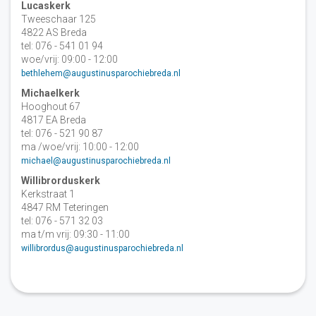
Lucaskerk
Tweeschaar 125
4822 AS Breda
tel: 076 - 541 01 94
woe/vrij: 09:00 - 12:00
bethlehem@augustinusparochiebreda.nl
Michaelkerk
Hooghout 67
4817 EA Breda
tel: 076 - 521 90 87
ma /woe/vrij: 10:00 - 12:00
michael@augustinusparochiebreda.nl
Willibrorduskerk
Kerkstraat 1
4847 RM Teteringen
tel: 076 - 571 32 03
ma t/m vrij: 09:30 - 11:00
willibrordus@augustinusparochiebreda.nl