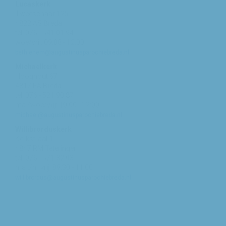
Lucaskerk
Tweeschaar 125
4822 AS Breda
tel: 076 - 541 01 94
woe/vrij: 09:00 - 12:00
bethlehem@augustinusparochiebreda.nl
Michaelkerk
Hooghout 67
4817 EA Breda
tel: 076 - 521 90 87
ma /woe/vrij: 10:00 - 12:00
michael@augustinusparochiebreda.nl
Willibrorduskerk
Kerkstraat 1
4847 RM Teteringen
tel: 076 - 571 32 03
ma t/m vrij: 09:30 - 11:00
willibrordus@augustinusparochiebreda.nl