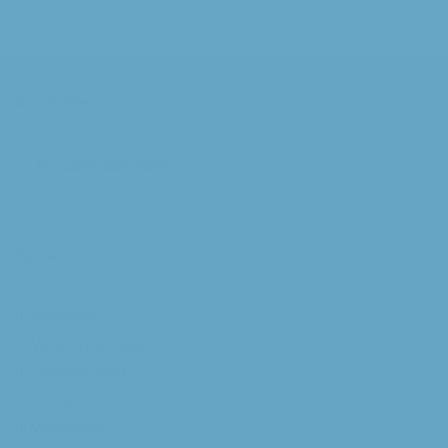
Social Media
/Augustinusparochie
Kerken
Annakapel
Maria Dymphnakapel
Franciscuskerk
Lucaskerk
Michaelkerk