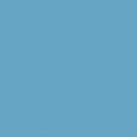
Willibrorduskerk
Extra
RK Kerk
Bisdom Breda
Katholiek Nieuwsblad
Sint Franciscuscentrum
augustijnsverband.nl
Privacybeleid
Contact
Parochiesecretariaat
H. Augustinusparochie: