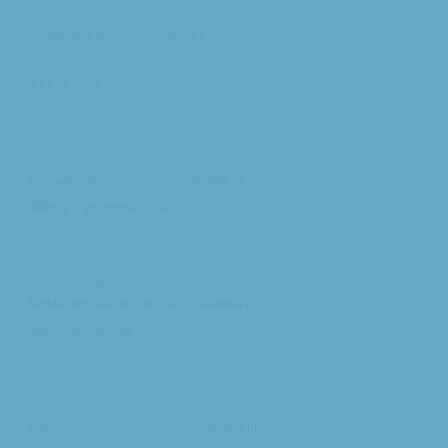
Pastores (spoednummer)
06 – 26 58 02 11
Annakapel
Heusdenhoutseweg 34
4817 NC Breda
tel: 076 - 521 90 87
ma/woe/vrij: 10:00 - 12:00
michael@augustinusparochiebreda.nl
Maria Dymphnakapel
Moerenpad 10
4824 PA Breda
tel: 076 - 541 01 94
ma/woe/vrij: 09:00 - 12:00
bethlehem@augustinusparochiebreda.nl
Franciscuskerk
Belgiëplein 6
4826 KT Breda
tel: 076 - 571 15 67
vrij: 09:00 - 11.30 u
franciscus@augustinusparochiebreda.nl