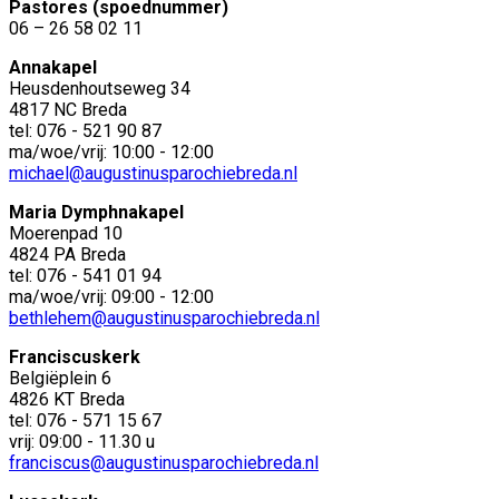
Pastores (spoednummer)
06 – 26 58 02 11
Annakapel
Heusdenhoutseweg 34
4817 NC Breda
tel: 076 - 521 90 87
ma/woe/vrij: 10:00 - 12:00
michael@augustinusparochiebreda.nl
Maria Dymphnakapel
Moerenpad 10
4824 PA Breda
tel: 076 - 541 01 94
ma/woe/vrij: 09:00 - 12:00
bethlehem@augustinusparochiebreda.nl
Franciscuskerk
Belgiëplein 6
4826 KT Breda
tel: 076 - 571 15 67
vrij: 09:00 - 11.30 u
franciscus@augustinusparochiebreda.nl