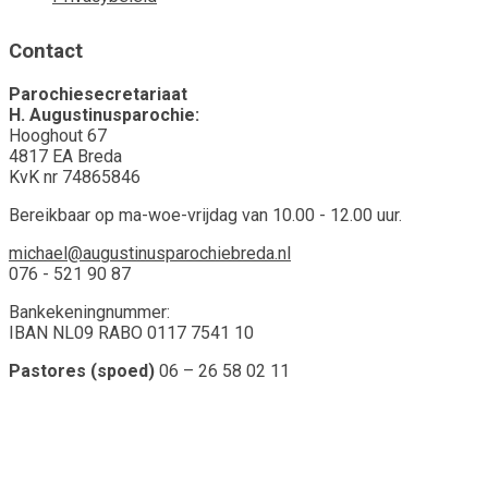
Contact
Parochiesecretariaat
H. Augustinusparochie:
Hooghout 67
4817 EA Breda
KvK nr 74865846
Bereikbaar op ma-woe-vrijdag van 10.00 - 12.00 uur.
michael@augustinusparochiebreda.nl
076 - 521 90 87
Bankekeningnummer:
IBAN NL09 RABO 0117 7541 10
Pastores (spoed)
06 – 26 58 02 11