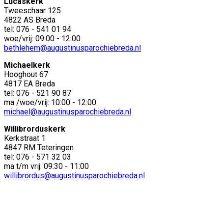
Lucaskerk
Tweeschaar 125
4822 AS Breda
tel: 076 - 541 01 94
woe/vrij: 09:00 - 12:00
bethlehem@augustinusparochiebreda.nl
Michaelkerk
Hooghout 67
4817 EA Breda
tel: 076 - 521 90 87
ma /woe/vrij: 10:00 - 12:00
michael@augustinusparochiebreda.nl
Willibrorduskerk
Kerkstraat 1
4847 RM Teteringen
tel: 076 - 571 32 03
ma t/m vrij: 09:30 - 11:00
willibrordus@augustinusparochiebreda.nl