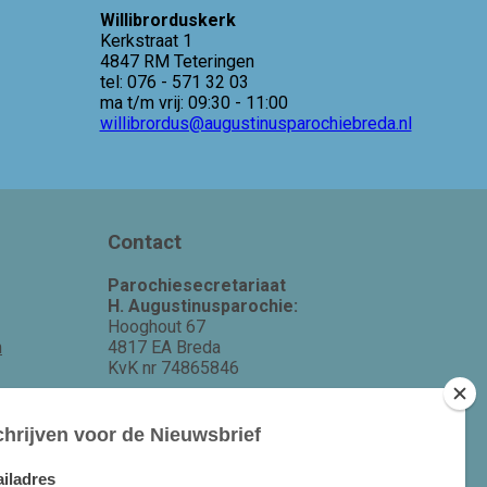
Willibrorduskerk
Kerkstraat 1
4847 RM Teteringen
tel: 076 - 571 32 03
ma t/m vrij: 09:30 - 11:00
willibrordus@augustinusparochiebreda.nl
Contact
Parochiesecretariaat
H. Augustinusparochie:
Hooghout 67
m
4817 EA Breda
KvK nr 74865846
Bereikbaar op ma-woe-vrijdag van
10.00 - 12.00 uur.
michael@augustinusparochiebreda.nl
076 - 521 90 87