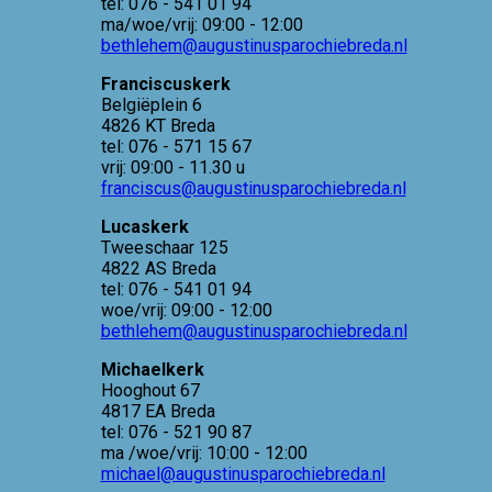
tel: 076 - 541 01 94
ma/woe/vrij: 09:00 - 12:00
bethlehem@augustinusparochiebreda.nl
Franciscuskerk
Belgiëplein 6
4826 KT Breda
tel: 076 - 571 15 67
vrij: 09:00 - 11.30 u
franciscus@augustinusparochiebreda.nl
Lucaskerk
Tweeschaar 125
4822 AS Breda
tel: 076 - 541 01 94
woe/vrij: 09:00 - 12:00
bethlehem@augustinusparochiebreda.nl
Michaelkerk
Hooghout 67
4817 EA Breda
tel: 076 - 521 90 87
ma /woe/vrij: 10:00 - 12:00
michael@augustinusparochiebreda.nl