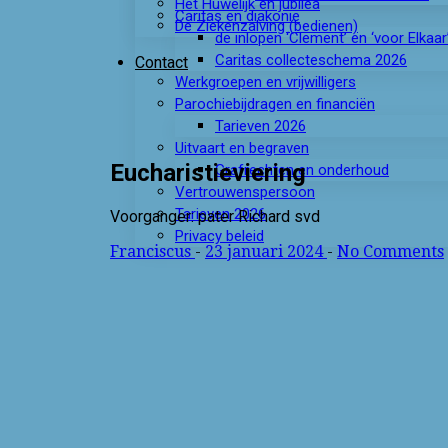
Het Huwelijk en jubilea
Caritas en diakonie
De Ziekenzalving (bedienen)
de inlopen ‘Clement’ en ‘voor Elkaa
Caritas collecteschema 2026
Contact
Werkgroepen en vrijwilligers
Parochiebijdragen en financiën
Tarieven 2026
Uitvaart en begraven
Eucharistieviering
Grafrechten en onderhoud
Vertrouwenspersoon
Tarieven 2026
Voorganger: pater Richard svd
Privacy beleid
Franciscus
-
23 januari 2024
-
No Comments