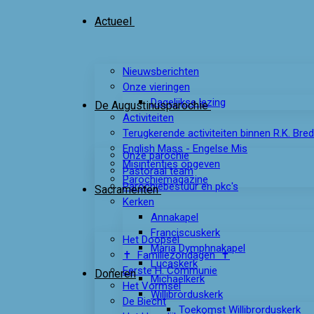
Actueel
Nieuwsberichten
Onze vieringen
Dagelijkse lezing
De Augustinusparochie
Activiteiten
Terugkerende activiteiten binnen R.K. Bre
English Mass - Engelse Mis
Onze parochie
Misintenties opgeven
Pastoraal team
Parochiemagazine
Parochiebestuur en pkc's
Sacramenten
Kerken
Annakapel
Franciscuskerk
Het Doopsel
Maria Dymphnakapel
✝ Familiezondagen ✝
Lucaskerk
Eerste H. Communie
Doneren
Michaelkerk
Het Vormsel
Willibrorduskerk
De Biecht
Toekomst Willibrorduskerk