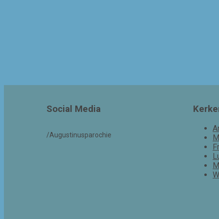
Social Media
Kerke
A
/Augustinusparochie
M
F
L
M
W