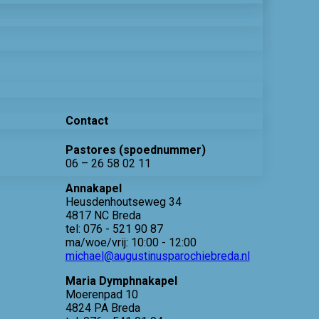
Contact
Pastores (spoednummer)
06 – 26 58 02 11
Annakapel
Heusdenhoutseweg 34
4817 NC Breda
tel: 076 - 521 90 87
ma/woe/vrij: 10:00 - 12:00
michael@augustinusparochiebreda.nl
Maria Dymphnakapel
Moerenpad 10
4824 PA Breda