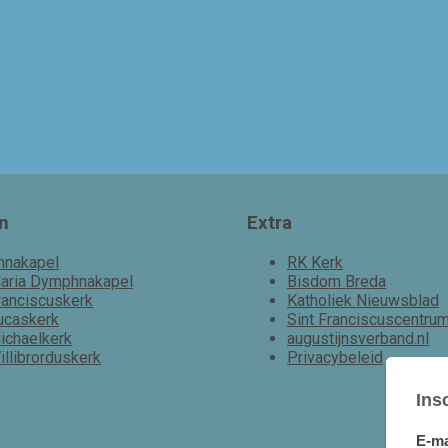
n
Extra
nnakapel
RK Kerk
aria Dymphnakapel
Bisdom Breda
ranciscuskerk
Katholiek Nieuwsblad
ucaskerk
Sint Franciscuscentru
ichaelkerk
augustijnsverband.nl
illibrorduskerk
Privacybeleid