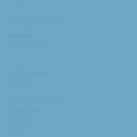
Contact
Pastores (spoednummer)
06 – 26 58 02 11
Annakapel
Heusdenhoutseweg 34
4817 NC Breda
tel: 076 - 521 90 87
ma/woe/vrij: 10:00 - 12:00
michael@augustinusparochiebreda.nl
Maria Dymphnakapel
Moerenpad 10
4824 PA Breda
tel: 076 - 541 01 94
ma/woe/vrij: 09:00 - 12:00
bethlehem@augustinusparochiebreda.nl
Franciscuskerk
Belgiëplein 6
4826 KT Breda
tel: 076 - 571 15 67
vrij: 09:00 - 11.30 u