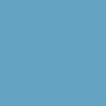
Michaelkerk
Willibrorduskerk
Extra
RK Kerk
Bisdom Breda
Katholiek Nieuwsblad
Sint Franciscuscentrum
augustijnsverband.nl
Privacybeleid
Contact