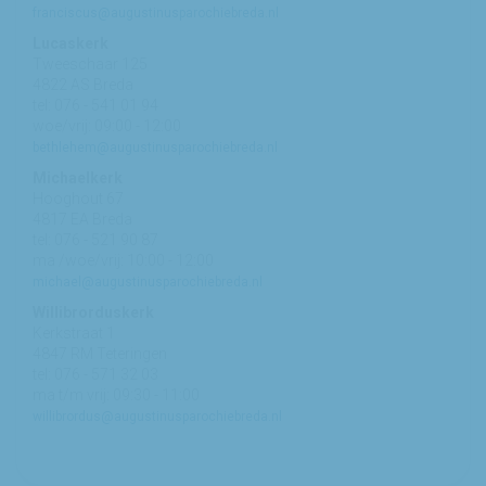
franciscus@augustinusparochiebreda.nl
Lucaskerk
Tweeschaar 125
4822 AS Breda
tel: 076 - 541 01 94
woe/vrij: 09:00 - 12:00
bethlehem@augustinusparochiebreda.nl
Michaelkerk
Hooghout 67
4817 EA Breda
tel: 076 - 521 90 87
ma /woe/vrij: 10:00 - 12:00
michael@augustinusparochiebreda.nl
Willibrorduskerk
Kerkstraat 1
4847 RM Teteringen
tel: 076 - 571 32 03
ma t/m vrij: 09:30 - 11:00
willibrordus@augustinusparochiebreda.nl