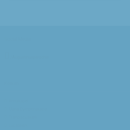
Social Media
/Augustinusparochie
Kerken
Annakapel
Maria Dymphnakapel
Franciscuskerk
Lucaskerk