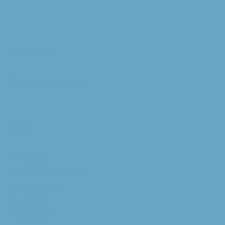
Social Media
/Augustinusparochie
Kerken
Annakapel
Maria Dymphnakapel
Franciscuskerk
Lucaskerk
Michaelkerk