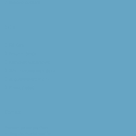
Willibrorduskerk
Extra
RK Kerk
Bisdom Breda
Katholiek Nieuwsblad
Sint Franciscuscentrum
augustijnsverband.nl
Privacybeleid
Contact
Parochiesecretariaat
H. Augustinusparochie: