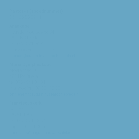
Pastores (spoednummer)
06 – 26 58 02 11
Annakapel
Heusdenhoutseweg 34
4817 NC Breda
tel: 076 - 521 90 87
ma/woe/vrij: 10:00 - 12:00
michael@augustinusparochiebreda.nl
Maria Dymphnakapel
Moerenpad 10
4824 PA Breda
tel: 076 - 541 01 94
ma/woe/vrij: 09:00 - 12:00
bethlehem@augustinusparochiebreda.nl
Franciscuskerk
Belgiëplein 6
4826 KT Breda
tel: 076 - 571 15 67
vrij: 09:00 - 11.30 u
franciscus@augustinusparochiebreda.nl