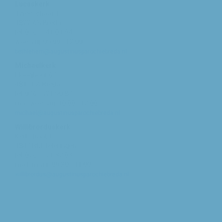
Lucaskerk
Tweeschaar 125
4822 AS Breda
tel: 076 - 541 01 94
woe/vrij: 09:00 - 12:00
bethlehem@augustinusparochiebreda.nl
Michaelkerk
Hooghout 67
4817 EA Breda
tel: 076 - 521 90 87
ma /woe/vrij: 10:00 - 12:00
michael@augustinusparochiebreda.nl
Willibrorduskerk
Kerkstraat 1
4847 RM Teteringen
tel: 076 - 571 32 03
ma t/m vrij: 09:30 - 11:00
willibrordus@augustinusparochiebreda.nl