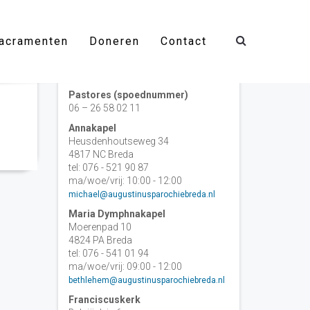
acramenten
Doneren
Contact
Contact
Pastores (spoednummer)
06 – 26 58 02 11
Annakapel
Heusdenhoutseweg 34
4817 NC Breda
tel: 076 - 521 90 87
ma/woe/vrij: 10:00 - 12:00
michael@augustinusparochiebreda.nl
Maria Dymphnakapel
Moerenpad 10
4824 PA Breda
tel: 076 - 541 01 94
ma/woe/vrij: 09:00 - 12:00
bethlehem@augustinusparochiebreda.nl
Franciscuskerk