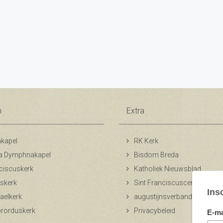
n
Extra
kapel
RK Kerk
a Dymphnakapel
Bisdom Breda
ciscuskerk
Katholiek Nieuwsblad
skerk
Sint Franciscuscentrum
aelkerk
augustijnsverband.nl
ibrorduskerk
Privacybeleid