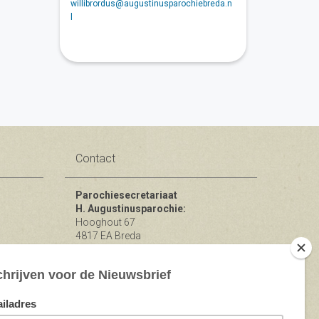
willibrordus@augustinusparochiebreda.n
l
Contact
Parochiesecretariaat
H. Augustinusparochie:
Hooghout 67
4817 EA Breda
KvK nr 74865846
Bereikbaar op ma-woe-vrijdag van
10.00 - 12.00 uur.
michael@augustinusparochiebreda.nl
076 - 521 90 87