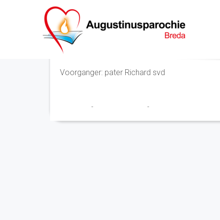
Eucharistieviering
Voorganger: pater Richard svd
Franciscus
-
19 december 2023
-
No Comments