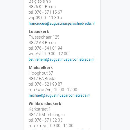
Belgiëplein 6
4826 KT Breda
tel: 076 - 571 15 67
vrij: 09:00 - 11.30 u
franciscus@augustinusparochiebreda.nl
Lucaskerk
Tweeschaar 125
4822 AS Breda
tel: 076 - 541 01 94
woe/vrij: 09:00 - 12:00
bethlehem@augustinusparochiebreda.nl
Michaelkerk
Hooghout 67
4817 EA Breda
tel: 076 - 521 90 87
ma /woe/vrij: 10:00 - 12:00
michael@augustinusparochiebreda.nl
Willibrorduskerk
Kerkstraat 1
4847 RM Teteringen
tel: 076 - 571 32 03
ma t/m vrij: 09:30 - 11:00