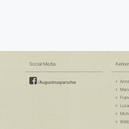
Social Media
Kerke
Anna
/Augustinusparochie
Mari
Fran
Luca
Mich
Will