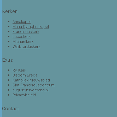
Kerken
Annakapel
Maria Dymphnakapel
Franciscuskerk
Lucaskerk
Michaelkerk
Willibrorduskerk
Extra
RK Kerk
Bisdom Breda
Katholiek Nieuwsblad
Sint Franciscuscentrum
augustijnsverband.nl
Privacybeleid
Contact