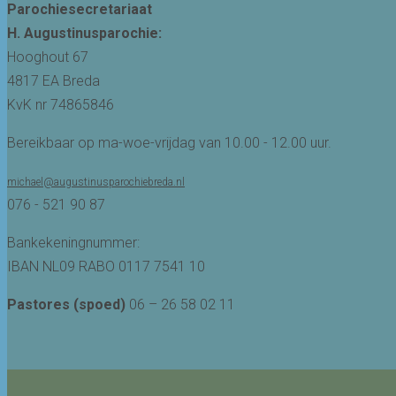
Parochiesecretariaat
H. Augustinusparochie:
Hooghout 67
4817 EA Breda
KvK nr 74865846
Bereikbaar op ma-woe-vrijdag van 10.00 - 12.00 uur.
michael@augustinusparochiebreda.nl
076 - 521 90 87
Bankekeningnummer:
IBAN NL09 RABO 0117 7541 10
Pastores (spoed)
06 – 26 58 02 11