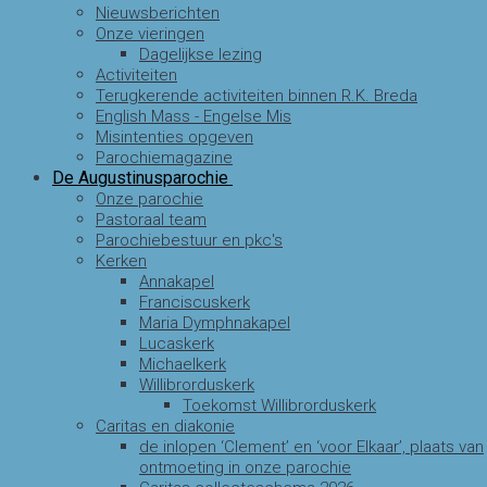
Nieuwsberichten
Onze vieringen
Dagelijkse lezing
Activiteiten
Terugkerende activiteiten binnen R.K. Breda
English Mass - Engelse Mis
Misintenties opgeven
Parochiemagazine
De Augustinusparochie
Onze parochie
Pastoraal team
Parochiebestuur en pkc's
Kerken
Annakapel
Franciscuskerk
Maria Dymphnakapel
Lucaskerk
Michaelkerk
Willibrorduskerk
Toekomst Willibrorduskerk
Caritas en diakonie
de inlopen ‘Clement’ en ‘voor Elkaar’, plaats van
ontmoeting in onze parochie