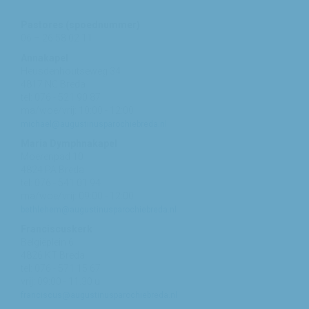
Pastores (spoednummer)
06 – 26 58 02 11
Annakapel
Heusdenhoutseweg 34
4817 NC Breda
tel: 076 - 521 90 87
ma/woe/vrij: 10:00 - 12:00
michael@augustinusparochiebreda.nl
Maria Dymphnakapel
Moerenpad 10
4824 PA Breda
tel: 076 - 541 01 94
ma/woe/vrij: 09:00 - 12:00
bethlehem@augustinusparochiebreda.nl
Franciscuskerk
Belgiëplein 6
4826 KT Breda
tel: 076 - 571 15 67
vrij: 09:00 - 11.30 u
franciscus@augustinusparochiebreda.nl