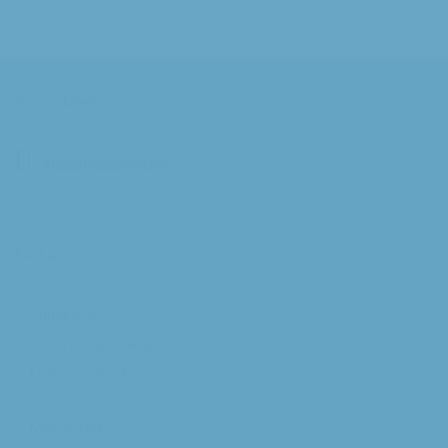
Social Media
/Augustinusparochie
Kerken
Annakapel
Maria Dymphnakapel
Franciscuskerk
Lucaskerk
Michaelkerk