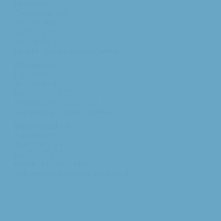
Lucaskerk
Tweeschaar 125
4822 AS Breda
tel: 076 - 541 01 94
woe/vrij: 09:00 - 12:00
bethlehem@augustinusparochiebreda.nl
Michaelkerk
Hooghout 67
4817 EA Breda
tel: 076 - 521 90 87
ma /woe/vrij: 10:00 - 12:00
michael@augustinusparochiebreda.nl
Willibrorduskerk
Kerkstraat 1
4847 RM Teteringen
tel: 076 - 571 32 03
ma t/m vrij: 09:30 - 11:00
willibrordus@augustinusparochiebreda.nl