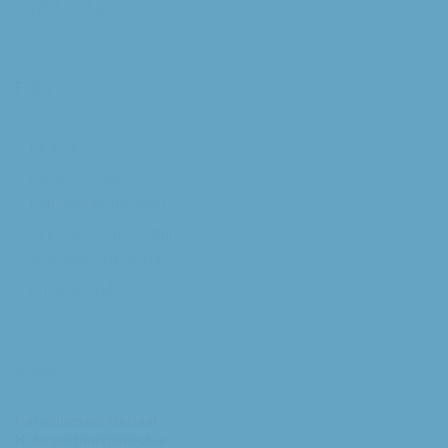
Willibrorduskerk
Extra
RK Kerk
Bisdom Breda
Katholiek Nieuwsblad
Sint Franciscuscentrum
augustijnsverband.nl
Privacybeleid
Contact
Parochiesecretariaat
H. Augustinusparochie: