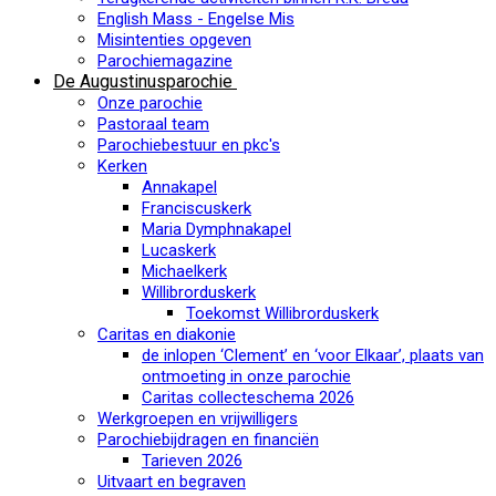
English Mass - Engelse Mis
Misintenties opgeven
Parochiemagazine
De Augustinusparochie
Onze parochie
Pastoraal team
Parochiebestuur en pkc's
Kerken
Annakapel
Franciscuskerk
Maria Dymphnakapel
Lucaskerk
Michaelkerk
Willibrorduskerk
Toekomst Willibrorduskerk
Caritas en diakonie
de inlopen ‘Clement’ en ‘voor Elkaar’, plaats van
ontmoeting in onze parochie
Caritas collecteschema 2026
Werkgroepen en vrijwilligers
Parochiebijdragen en financiën
Tarieven 2026
Uitvaart en begraven