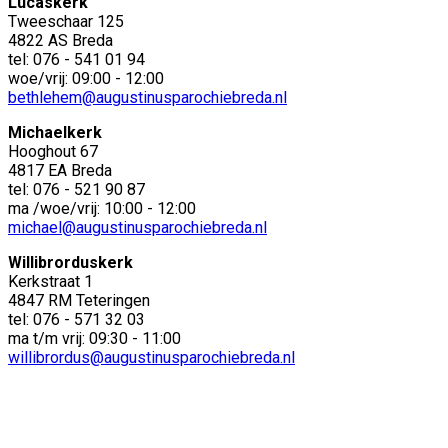
Lucaskerk
Tweeschaar 125
4822 AS Breda
tel: 076 - 541 01 94
woe/vrij: 09:00 - 12:00
bethlehem@augustinusparochiebreda.nl
Michaelkerk
Hooghout 67
4817 EA Breda
tel: 076 - 521 90 87
ma /woe/vrij: 10:00 - 12:00
michael@augustinusparochiebreda.nl
Willibrorduskerk
Kerkstraat 1
4847 RM Teteringen
tel: 076 - 571 32 03
ma t/m vrij: 09:30 - 11:00
willibrordus@augustinusparochiebreda.nl