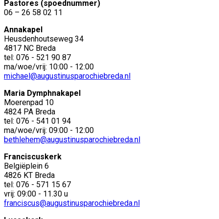
Pastores (spoednummer)
06 – 26 58 02 11
Annakapel
Heusdenhoutseweg 34
4817 NC Breda
tel: 076 - 521 90 87
ma/woe/vrij: 10:00 - 12:00
michael@augustinusparochiebreda.nl
Maria Dymphnakapel
Moerenpad 10
4824 PA Breda
tel: 076 - 541 01 94
ma/woe/vrij: 09:00 - 12:00
bethlehem@augustinusparochiebreda.nl
Franciscuskerk
Belgiëplein 6
4826 KT Breda
tel: 076 - 571 15 67
vrij: 09:00 - 11.30 u
franciscus@augustinusparochiebreda.nl