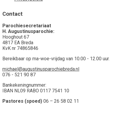
Contact
Parochiesecretariaat
H. Augustinusparochie:
Hooghout 67
4817 EA Breda
KvK nr 74865846
Bereikbaar op ma-woe-vrijdag van 10.00 - 12.00 uur.
michael@augustinusparochiebreda.nl
076 - 521 90 87
Bankekeningnummer:
IBAN NL09 RABO 0117 7541 10
Pastores (spoed)
06 – 26 58 02 11