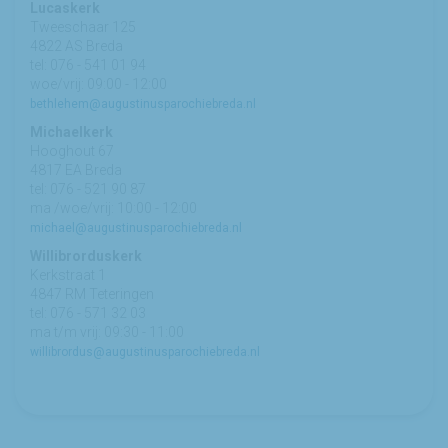
Lucaskerk
Tweeschaar 125
4822 AS Breda
tel: 076 - 541 01 94
woe/vrij: 09:00 - 12:00
bethlehem@augustinusparochiebreda.nl
Michaelkerk
Hooghout 67
4817 EA Breda
tel: 076 - 521 90 87
ma /woe/vrij: 10:00 - 12:00
michael@augustinusparochiebreda.nl
Willibrorduskerk
Kerkstraat 1
4847 RM Teteringen
tel: 076 - 571 32 03
ma t/m vrij: 09:30 - 11:00
willibrordus@augustinusparochiebreda.nl