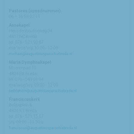
Pastores (spoednummer)
06 – 26 58 02 11
Annakapel
Heusdenhoutseweg 34
4817 NC Breda
tel: 076 - 521 90 87
ma/woe/vrij: 10:00 - 12:00
michael@augustinusparochiebreda.nl
Maria Dymphnakapel
Moerenpad 10
4824 PA Breda
tel: 076 - 541 01 94
ma/woe/vrij: 09:00 - 12:00
bethlehem@augustinusparochiebreda.nl
Franciscuskerk
Belgiëplein 6
4826 KT Breda
tel: 076 - 571 15 67
vrij: 09:00 - 11.30 u
franciscus@augustinusparochiebreda.nl