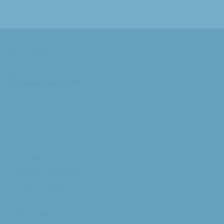
Social Media
/Augustinusparochie
Kerken
Annakapel
Maria Dymphnakapel
Franciscuskerk
Lucaskerk
Michaelkerk