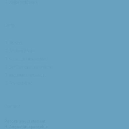
Willibrorduskerk
Extra
RK Kerk
Bisdom Breda
Katholiek Nieuwsblad
Sint Franciscuscentrum
augustijnsverband.nl
Privacybeleid
Contact
Parochiesecretariaat
H. Augustinusparochie: