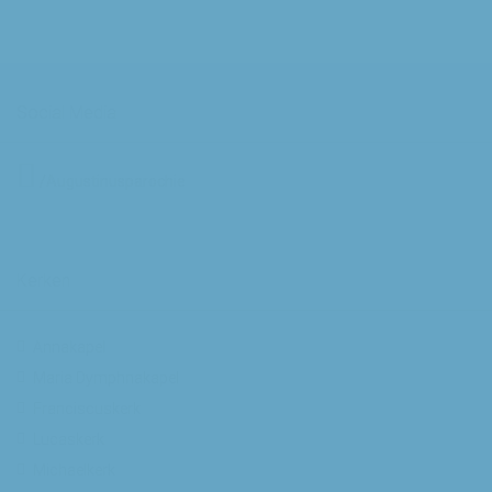
Social Media
/Augustinusparochie
Kerken
Annakapel
Maria Dymphnakapel
Franciscuskerk
Lucaskerk
Michaelkerk