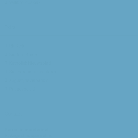
Willibrorduskerk
Extra
RK Kerk
Bisdom Breda
Katholiek Nieuwsblad
Sint Franciscuscentrum
augustijnsverband.nl
Privacybeleid
Contact
Parochiesecretariaat
H. Augustinusparochie: