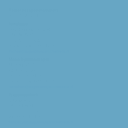
Pastores (spoednummer)
06 – 26 58 02 11
Annakapel
Heusdenhoutseweg 34
4817 NC Breda
tel: 076 - 521 90 87
ma/woe/vrij: 10:00 - 12:00
michael@augustinusparochiebreda.nl
Maria Dymphnakapel
Moerenpad 10
4824 PA Breda
tel: 076 - 541 01 94
ma/woe/vrij: 09:00 - 12:00
bethlehem@augustinusparochiebreda.nl
Franciscuskerk
Belgiëplein 6
4826 KT Breda
tel: 076 - 571 15 67
vrij: 09:00 - 11.30 u
franciscus@augustinusparochiebreda.nl