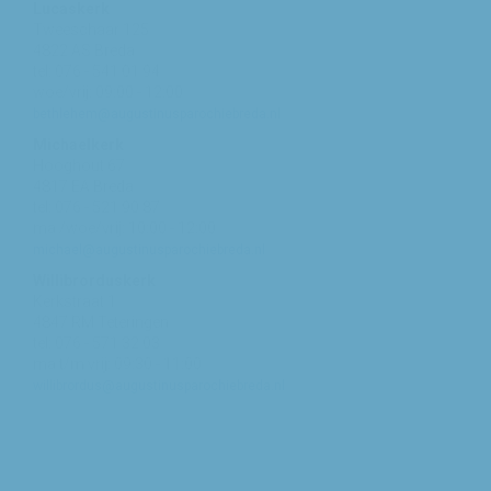
Lucaskerk
Tweeschaar 125
4822 AS Breda
tel: 076 - 541 01 94
woe/vrij: 09:00 - 12:00
bethlehem@augustinusparochiebreda.nl
Michaelkerk
Hooghout 67
4817 EA Breda
tel: 076 - 521 90 87
ma /woe/vrij: 10:00 - 12:00
michael@augustinusparochiebreda.nl
Willibrorduskerk
Kerkstraat 1
4847 RM Teteringen
tel: 076 - 571 32 03
ma t/m vrij: 09:30 - 11:00
willibrordus@augustinusparochiebreda.nl