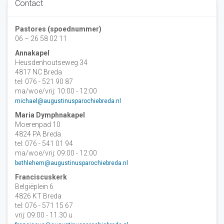
Contact
Pastores (spoednummer)
06 – 26 58 02 11
Annakapel
Heusdenhoutseweg 34
4817 NC Breda
tel: 076 - 521 90 87
ma/woe/vrij: 10:00 - 12:00
michael@augustinusparochiebreda.nl
Maria Dymphnakapel
Moerenpad 10
4824 PA Breda
tel: 076 - 541 01 94
ma/woe/vrij: 09:00 - 12:00
bethlehem@augustinusparochiebreda.nl
Franciscuskerk
Belgiëplein 6
4826 KT Breda
tel: 076 - 571 15 67
vrij: 09:00 - 11.30 u