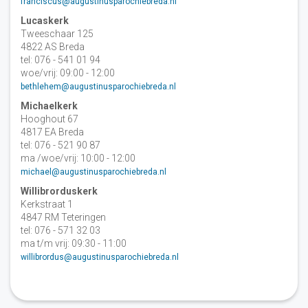
franciscus@augustinusparochiebreda.nl
Lucaskerk
Tweeschaar 125
4822 AS Breda
tel: 076 - 541 01 94
woe/vrij: 09:00 - 12:00
bethlehem@augustinusparochiebreda.nl
Michaelkerk
Hooghout 67
4817 EA Breda
tel: 076 - 521 90 87
ma /woe/vrij: 10:00 - 12:00
michael@augustinusparochiebreda.nl
Willibrorduskerk
Kerkstraat 1
4847 RM Teteringen
tel: 076 - 571 32 03
ma t/m vrij: 09:30 - 11:00
willibrordus@augustinusparochiebreda.nl