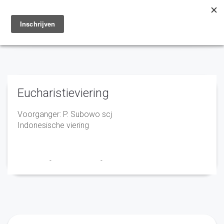
Toggle
navigation
Eucharistieviering
Voorganger: P. Subowo scj
Indonesische viering
Franciscus
-
23 oktober 2023
-
No Comments