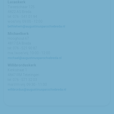
Lucaskerk
Tweeschaar 125
4822 AS Breda
tel: 076 - 541 01 94
woe/vrij: 09:00 - 12:00
bethlehem@augustinusparochiebreda.nl
Michaelkerk
Hooghout 67
4817 EA Breda
tel: 076 - 521 90 87
ma /woe/vrij: 10:00 - 12:00
michael@augustinusparochiebreda.nl
Willibrorduskerk
Kerkstraat 1
4847 RM Teteringen
tel: 076 - 571 32 03
ma t/m vrij: 09:30 - 11:00
willibrordus@augustinusparochiebreda.nl