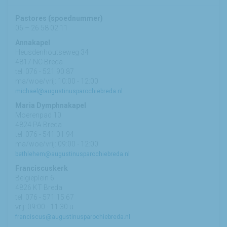
Pastores (spoednummer)
06 – 26 58 02 11
Annakapel
Heusdenhoutseweg 34
4817 NC Breda
tel: 076 - 521 90 87
ma/woe/vrij: 10:00 - 12:00
michael@augustinusparochiebreda.nl
Maria Dymphnakapel
Moerenpad 10
4824 PA Breda
tel: 076 - 541 01 94
ma/woe/vrij: 09:00 - 12:00
bethlehem@augustinusparochiebreda.nl
Franciscuskerk
Belgiëplein 6
4826 KT Breda
tel: 076 - 571 15 67
vrij: 09:00 - 11.30 u
franciscus@augustinusparochiebreda.nl