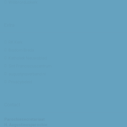
Willibrorduskerk
Extra
RK Kerk
Bisdom Breda
Katholiek Nieuwsblad
Sint Franciscuscentrum
augustijnsverband.nl
Privacybeleid
Contact
Parochiesecretariaat
H. Augustinusparochie: