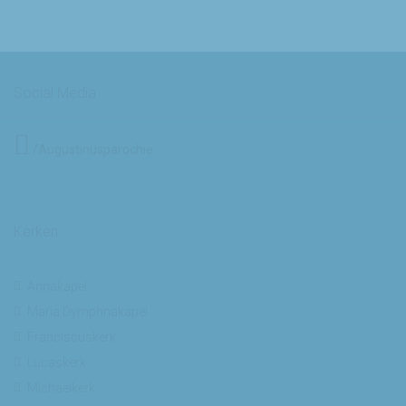
Social Media
/Augustinusparochie
Kerken
Annakapel
Maria Dymphnakapel
Franciscuskerk
Lucaskerk
Michaelkerk