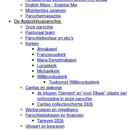
English Mass - Engelse Mis
Misintenties opgeven
Parochiemagazine
De Augustinusparochie
Onze parochie
Pastoraal team
Parochiebestuur en pkc's
Kerken
Annakapel
Franciscuskerk
Maria Dymphnakapel
Lucaskerk
Michaelkerk
Willibrorduskerk
Toekomst Willibrorduskerk
Caritas en diakonie
de inlopen ‘Clement’ en ‘voor Elkaar’, plaats van
ontmoeting in onze parochie
Caritas collecteschema 2026
Werkgroepen en vrijwilligers
Parochiebijdragen en financiën
Tarieven 2026
Uitvaart en begraven