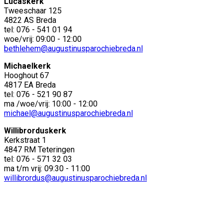
Lucaskerk
Tweeschaar 125
4822 AS Breda
tel: 076 - 541 01 94
woe/vrij: 09:00 - 12:00
bethlehem@augustinusparochiebreda.nl
Michaelkerk
Hooghout 67
4817 EA Breda
tel: 076 - 521 90 87
ma /woe/vrij: 10:00 - 12:00
michael@augustinusparochiebreda.nl
Willibrorduskerk
Kerkstraat 1
4847 RM Teteringen
tel: 076 - 571 32 03
ma t/m vrij: 09:30 - 11:00
willibrordus@augustinusparochiebreda.nl