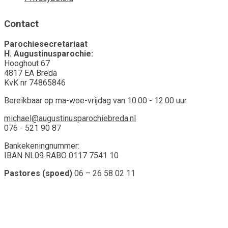
Contact
Parochiesecretariaat
H. Augustinusparochie:
Hooghout 67
4817 EA Breda
KvK nr 74865846
Bereikbaar op ma-woe-vrijdag van 10.00 - 12.00 uur.
michael@augustinusparochiebreda.nl
076 - 521 90 87
Bankekeningnummer:
IBAN NL09 RABO 0117 7541 10
Pastores (spoed)
06 – 26 58 02 11