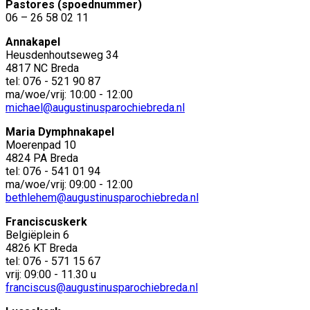
Pastores (spoednummer)
06 – 26 58 02 11
Annakapel
Heusdenhoutseweg 34
4817 NC Breda
tel: 076 - 521 90 87
ma/woe/vrij: 10:00 - 12:00
michael@augustinusparochiebreda.nl
Maria Dymphnakapel
Moerenpad 10
4824 PA Breda
tel: 076 - 541 01 94
ma/woe/vrij: 09:00 - 12:00
bethlehem@augustinusparochiebreda.nl
Franciscuskerk
Belgiëplein 6
4826 KT Breda
tel: 076 - 571 15 67
vrij: 09:00 - 11.30 u
franciscus@augustinusparochiebreda.nl