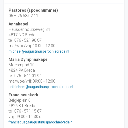
Pastores (spoednummer)
06 – 26 58 02 11
Annakapel
Heusdenhoutseweg 34
4817 NC Breda
tel: 076 - 521 90 87
ma/woe/vrij: 10:00 - 12:00
michael@augustinusparochiebreda.nl
Maria Dymphnakapel
Moerenpad 10
4824 PA Breda
tel: 076 - 541 01 94
ma/woe/vrij: 09:00 - 12:00
bethlehem@augustinusparochiebreda.nl
Franciscuskerk
Belgiëplein 6
4826 KT Breda
tel: 076 - 571 15 67
vrij: 09:00 - 11.30 u
franciscus@augustinusparochiebreda.nl