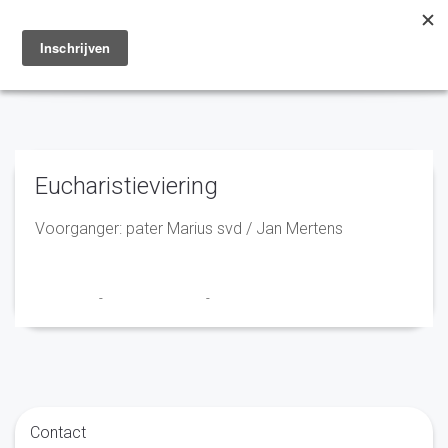
Toggle
navigation
Eucharistieviering
Voorganger: pater Marius svd / Jan Mertens
Franciscus
-
15 augustus 2023
-
No Comments
Contact