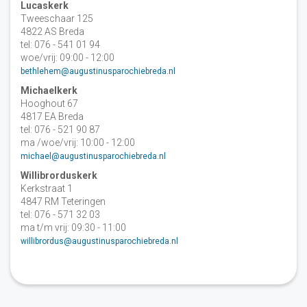
Lucaskerk
Tweeschaar 125
4822 AS Breda
tel: 076 - 541 01 94
woe/vrij: 09:00 - 12:00
bethlehem@augustinusparochiebreda.nl
Michaelkerk
Hooghout 67
4817 EA Breda
tel: 076 - 521 90 87
ma /woe/vrij: 10:00 - 12:00
michael@augustinusparochiebreda.nl
Willibrorduskerk
Kerkstraat 1
4847 RM Teteringen
tel: 076 - 571 32 03
ma t/m vrij: 09:30 - 11:00
willibrordus@augustinusparochiebreda.nl