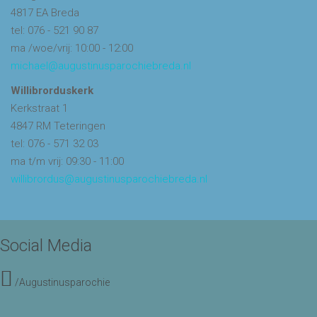
4817 EA Breda
tel: 076 - 521 90 87
ma /woe/vrij: 10:00 - 12:00
michael@augustinusparochiebreda.nl
Willibrorduskerk
Kerkstraat 1
4847 RM Teteringen
tel: 076 - 571 32 03
ma t/m vrij: 09:30 - 11:00
willibrordus@augustinusparochiebreda.nl
Social Media
/Augustinusparochie