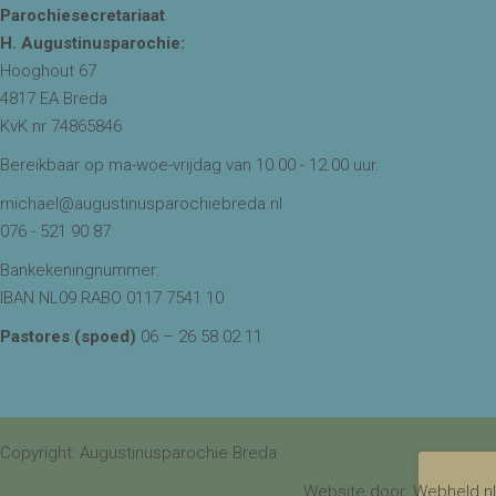
Parochiesecretariaat
H. Augustinusparochie:
Hooghout 67
4817 EA Breda
KvK nr 74865846
Bereikbaar op ma-woe-vrijdag van 10.00 - 12.00 uur.
michael@augustinusparochiebreda.nl
076 - 521 90 87
Bankekeningnummer:
IBAN NL09 RABO 0117 7541 10
Pastores (spoed)
06 – 26 58 02 11
Copyright: Augustinusparochie Breda
Website door:
Webheld.nl