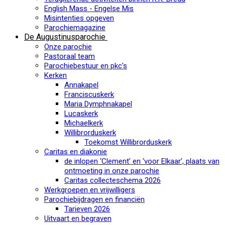
English Mass - Engelse Mis
Misintenties opgeven
Parochiemagazine
De Augustinusparochie
Onze parochie
Pastoraal team
Parochiebestuur en pkc's
Kerken
Annakapel
Franciscuskerk
Maria Dymphnakapel
Lucaskerk
Michaelkerk
Willibrorduskerk
Toekomst Willibrorduskerk
Caritas en diakonie
de inlopen ‘Clement’ en ‘voor Elkaar’, plaats van
ontmoeting in onze parochie
Caritas collecteschema 2026
Werkgroepen en vrijwilligers
Parochiebijdragen en financiën
Tarieven 2026
Uitvaart en begraven