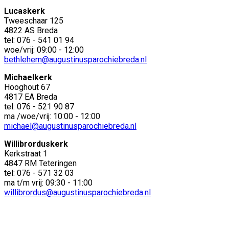
Lucaskerk
Tweeschaar 125
4822 AS Breda
tel: 076 - 541 01 94
woe/vrij: 09:00 - 12:00
bethlehem@augustinusparochiebreda.nl
Michaelkerk
Hooghout 67
4817 EA Breda
tel: 076 - 521 90 87
ma /woe/vrij: 10:00 - 12:00
michael@augustinusparochiebreda.nl
Willibrorduskerk
Kerkstraat 1
4847 RM Teteringen
tel: 076 - 571 32 03
ma t/m vrij: 09:30 - 11:00
willibrordus@augustinusparochiebreda.nl