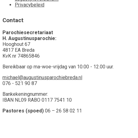
Privacybeleid
Contact
Parochiesecretariaat
H. Augustinusparochie:
Hooghout 67
4817 EA Breda
KvK nr 74865846
Bereikbaar op ma-woe-vrijdag van 10.00 - 12.00 uur.
michael@augustinusparochiebreda.nl
076 - 521 90 87
Bankekeningnummer:
IBAN NL09 RABO 0117 7541 10
Pastores (spoed)
06 – 26 58 02 11