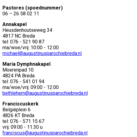
Pastores (spoednummer)
06 – 26 58 02 11
Annakapel
Heusdenhoutseweg 34
4817 NC Breda
tel: 076 - 521 90 87
ma/woe/vrij: 10:00 - 12:00
michael@augustinusparochiebreda.nl
Maria Dymphnakapel
Moerenpad 10
4824 PA Breda
tel: 076 - 541 01 94
ma/woe/vrij: 09:00 - 12:00
bethlehem@augustinusparochiebreda.nl
Franciscuskerk
Belgiëplein 6
4826 KT Breda
tel: 076 - 571 15 67
vrij: 09:00 - 11.30 u
franciscus@augustinusparochiebreda.nl