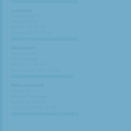
franciscus@augustinusparochiebreda.nl
Lucaskerk
Tweeschaar 125
4822 AS Breda
tel: 076 - 541 01 94
woe/vrij: 09:00 - 12:00
bethlehem@augustinusparochiebreda.nl
Michaelkerk
Hooghout 67
4817 EA Breda
tel: 076 - 521 90 87
ma /woe/vrij: 10:00 - 12:00
michael@augustinusparochiebreda.nl
Willibrorduskerk
Kerkstraat 1
4847 RM Teteringen
tel: 076 - 571 32 03
ma t/m vrij: 09:30 - 11:00
willibrordus@augustinusparochiebreda.nl