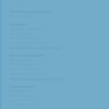
Pastores (spoednummer)
06 – 26 58 02 11
Annakapel
Heusdenhoutseweg 34
4817 NC Breda
tel: 076 - 521 90 87
ma/woe/vrij: 10:00 - 12:00
michael@augustinusparochiebreda.nl
Maria Dymphnakapel
Moerenpad 10
4824 PA Breda
tel: 076 - 541 01 94
ma/woe/vrij: 09:00 - 12:00
bethlehem@augustinusparochiebreda.nl
Franciscuskerk
Belgiëplein 6
4826 KT Breda
tel: 076 - 571 15 67
vrij: 09:00 - 11.30 u