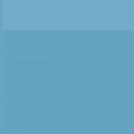
Social Media
/Augustinusparochie
Kerken
Annakapel
Maria Dymphnakapel
Franciscuskerk
Lucaskerk