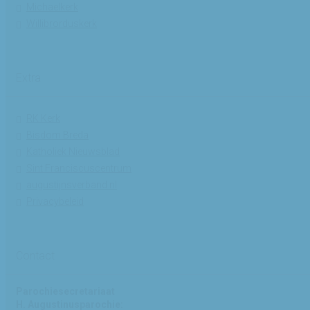
Michaelkerk
Willibrorduskerk
Extra
RK Kerk
Bisdom Breda
Katholiek Nieuwsblad
Sint Franciscuscentrum
augustijnsverband.nl
Privacybeleid
Contact
Parochiesecretariaat
H. Augustinusparochie: