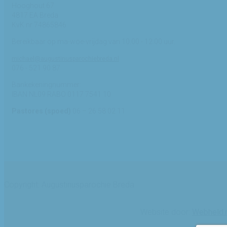
Hooghout 67
4817 EA Breda
KvK nr 74865846
Bereikbaar op ma-woe-vrijdag van 10.00 - 12.00 uur.
michael@augustinusparochiebreda.nl
076 - 521 90 87
Bankekeningnummer:
IBAN NL09 RABO 0117 7541 10
Pastores (spoed)
06 – 26 58 02 11
Copyright: Augustinusparochie Breda
Website door:
Webheld.