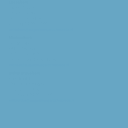
Lucaskerk
Tweeschaar 125
4822 AS Breda
tel: 076 - 541 01 94
woe/vrij: 09:00 - 12:00
bethlehem@augustinusparochiebreda.nl
Michaelkerk
Hooghout 67
4817 EA Breda
tel: 076 - 521 90 87
ma /woe/vrij: 10:00 - 12:00
michael@augustinusparochiebreda.nl
Willibrorduskerk
Kerkstraat 1
4847 RM Teteringen
tel: 076 - 571 32 03
ma t/m vrij: 09:30 - 11:00
willibrordus@augustinusparochiebreda.nl