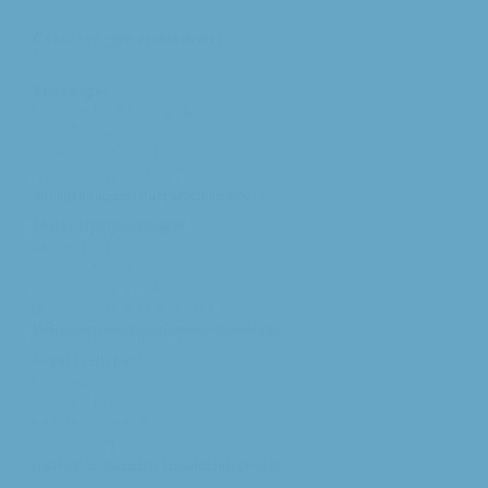
Pastores (spoednummer)
06 – 26 58 02 11
Annakapel
Heusdenhoutseweg 34
4817 NC Breda
tel: 076 - 521 90 87
ma/woe/vrij: 10:00 - 12:00
michael@augustinusparochiebreda.nl
Maria Dymphnakapel
Moerenpad 10
4824 PA Breda
tel: 076 - 541 01 94
ma/woe/vrij: 09:00 - 12:00
bethlehem@augustinusparochiebreda.nl
Franciscuskerk
Belgiëplein 6
4826 KT Breda
tel: 076 - 571 15 67
vrij: 09:00 - 11.30 u
franciscus@augustinusparochiebreda.nl