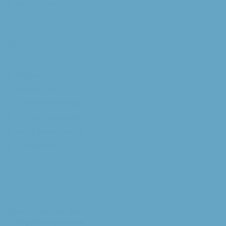
Willibrorduskerk
Extra
RK Kerk
Bisdom Breda
Katholiek Nieuwsblad
Sint Franciscuscentrum
augustijnsverband.nl
Privacybeleid
Contact
Parochiesecretariaat
H. Augustinusparochie: