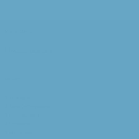
Social Media
/Augustinusparochie
Kerken
Annakapel
Maria Dymphnakapel
Franciscuskerk
Lucaskerk
Michaelkerk