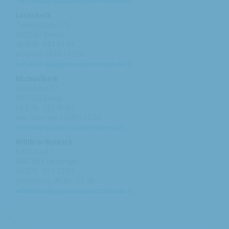
franciscus@augustinusparochiebreda.nl
Lucaskerk
Tweeschaar 125
4822 AS Breda
tel: 076 - 541 01 94
woe/vrij: 09:00 - 12:00
bethlehem@augustinusparochiebreda.nl
Michaelkerk
Hooghout 67
4817 EA Breda
tel: 076 - 521 90 87
ma /woe/vrij: 10:00 - 12:00
michael@augustinusparochiebreda.nl
Willibrorduskerk
Kerkstraat 1
4847 RM Teteringen
tel: 076 - 571 32 03
ma t/m vrij: 09:30 - 11:00
willibrordus@augustinusparochiebreda.nl