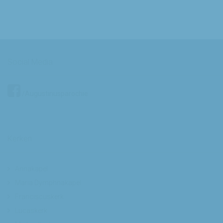
Social Media
/Augustinusparochie
Kerken
Annakapel
Maria Dymphnakapel
Franciscuskerk
Lucaskerk