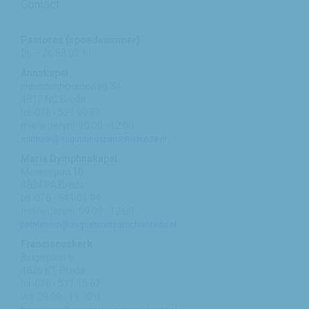
Contact
Pastores (spoednummer)
06 – 26 58 02 11
Annakapel
Heusdenhoutseweg 34
4817 NC Breda
tel: 076 - 521 90 87
ma/woe/vrij: 10:00 - 12:00
michael@augustinusparochiebreda.nl
Maria Dymphnakapel
Moerenpad 10
4824 PA Breda
tel: 076 - 541 01 94
ma/woe/vrij: 09:00 - 12:00
bethlehem@augustinusparochiebreda.nl
Franciscuskerk
Belgiëplein 6
4826 KT Breda
tel: 076 - 571 15 67
vrij: 09:00 - 11.30 u