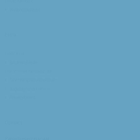
Michaelkerk
Willibrorduskerk
Extra
RK Kerk
Bisdom Breda
Katholiek Nieuwsblad
Sint Franciscuscentrum
augustijnsverband.nl
Privacybeleid
Contact
Parochiesecretariaat