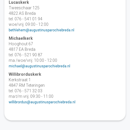
Lucaskerk
Tweeschaar 125
4822 AS Breda
tel: 076 - 541 01 94
woe/vrij: 09:00 - 12:00
bethlehem@augustinusparochiebreda.nl
Michaelkerk
Hooghout 67
4817 EA Breda
tel: 076 - 521 90 87
ma /woe/vrij: 10:00 - 12:00
michael@augustinusparochiebreda.nl
Willibrorduskerk
Kerkstraat 1
4847 RM Teteringen
tel: 076 - 571 32 03
ma t/m vrij: 09:30 - 11:00
willibrordus@augustinusparochiebreda.nl