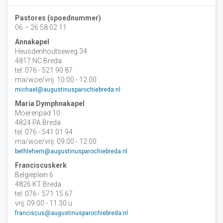
Pastores (spoednummer)
06 – 26 58 02 11
Annakapel
Heusdenhoutseweg 34
4817 NC Breda
tel: 076 - 521 90 87
ma/woe/vrij: 10:00 - 12:00
michael@augustinusparochiebreda.nl
Maria Dymphnakapel
Moerenpad 10
4824 PA Breda
tel: 076 - 541 01 94
ma/woe/vrij: 09:00 - 12:00
bethlehem@augustinusparochiebreda.nl
Franciscuskerk
Belgiëplein 6
4826 KT Breda
tel: 076 - 571 15 67
vrij: 09:00 - 11.30 u
franciscus@augustinusparochiebreda.nl