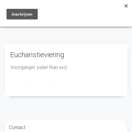
Toggle
navigation
Eucharistieviering
Voorganger: pater Rian svd
Franciscus
-
22 mei 2023
-
No Comments
Contact