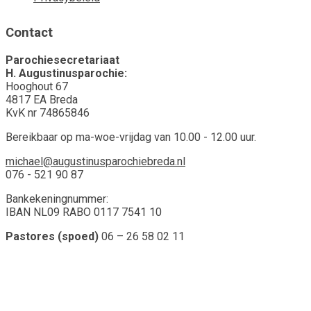
Contact
Parochiesecretariaat
H. Augustinusparochie:
Hooghout 67
4817 EA Breda
KvK nr 74865846
Bereikbaar op ma-woe-vrijdag van 10.00 - 12.00 uur.
michael@augustinusparochiebreda.nl
076 - 521 90 87
Bankekeningnummer:
IBAN NL09 RABO 0117 7541 10
Pastores (spoed)
06 – 26 58 02 11