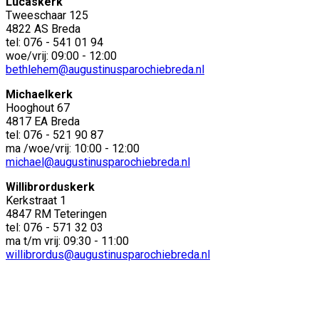
Lucaskerk
Tweeschaar 125
4822 AS Breda
tel: 076 - 541 01 94
woe/vrij: 09:00 - 12:00
bethlehem@augustinusparochiebreda.nl
Michaelkerk
Hooghout 67
4817 EA Breda
tel: 076 - 521 90 87
ma /woe/vrij: 10:00 - 12:00
michael@augustinusparochiebreda.nl
Willibrorduskerk
Kerkstraat 1
4847 RM Teteringen
tel: 076 - 571 32 03
ma t/m vrij: 09:30 - 11:00
willibrordus@augustinusparochiebreda.nl