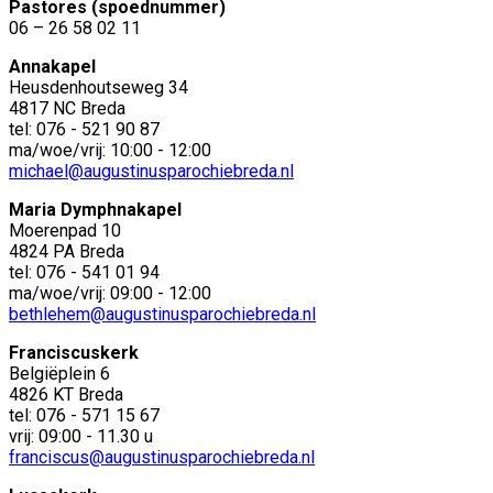
Pastores (spoednummer)
06 – 26 58 02 11
Annakapel
Heusdenhoutseweg 34
4817 NC Breda
tel: 076 - 521 90 87
ma/woe/vrij: 10:00 - 12:00
michael@augustinusparochiebreda.nl
Maria Dymphnakapel
Moerenpad 10
4824 PA Breda
tel: 076 - 541 01 94
ma/woe/vrij: 09:00 - 12:00
bethlehem@augustinusparochiebreda.nl
Franciscuskerk
Belgiëplein 6
4826 KT Breda
tel: 076 - 571 15 67
vrij: 09:00 - 11.30 u
franciscus@augustinusparochiebreda.nl