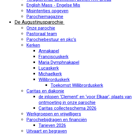
English Mass - Engelse Mis
Misintenties opgeven
Parochiemagazine
De Augustinusparochie
Onze parochie
Pastoraal team
Parochiebestuur en pkc's
Kerken
Annakapel
Franciscuskerk
Maria Dymphnakapel
Lucaskerk
Michaelkerk
Willibrorduskerk
Toekomst Willibrorduskerk
Caritas en diakonie
de inlopen ‘Clement’ en ‘voor Elkaar’, plaats van
ontmoeting in onze parochie
Caritas collecteschema 2026
Werkgroepen en vrijwilligers
Parochiebijdragen en financiën
Tarieven 2026
Uitvaart en begraven