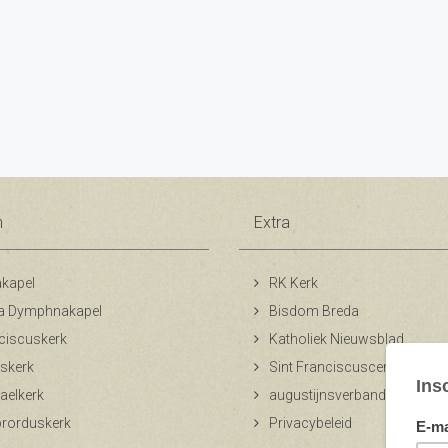
n
Extra
kapel
RK Kerk
a Dymphnakapel
Bisdom Breda
ciscuskerk
Katholiek Nieuwsblad
skerk
Sint Franciscuscentrum
aelkerk
augustijnsverband.nl
ibrorduskerk
Privacybeleid