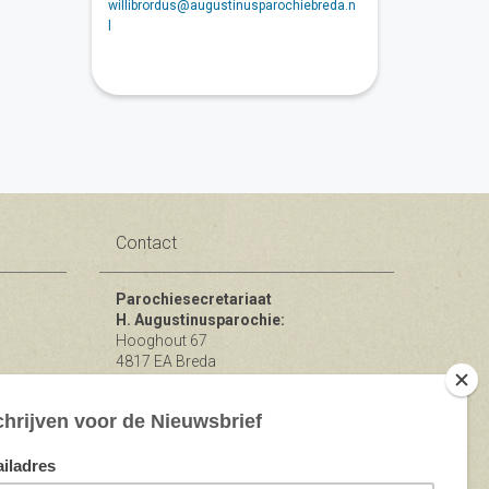
willibrordus@augustinusparochiebreda.n
l
Contact
Parochiesecretariaat
H. Augustinusparochie:
Hooghout 67
4817 EA Breda
KvK nr 74865846
Bereikbaar op ma-woe-vrijdag van
10.00 - 12.00 uur.
michael@augustinusparochiebreda.nl
076 - 521 90 87