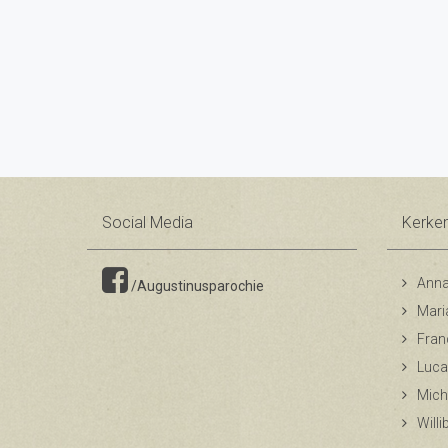
Social Media
Kerke
Anna
/Augustinusparochie
Mari
Fran
Luca
Mich
Will