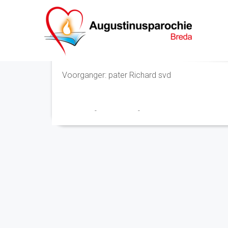
Eucharistieviering
Voorganger: pater Richard svd
Franciscus
-
17 april 2023
-
No Comments