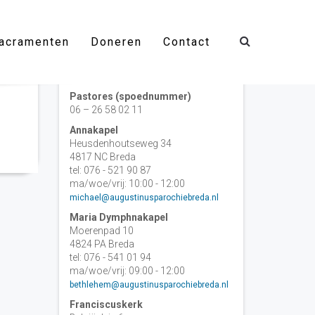
acramenten
Doneren
Contact
Contact
Pastores (spoednummer)
06 – 26 58 02 11
Annakapel
Heusdenhoutseweg 34
4817 NC Breda
tel: 076 - 521 90 87
ma/woe/vrij: 10:00 - 12:00
michael@augustinusparochiebreda.nl
Maria Dymphnakapel
Moerenpad 10
4824 PA Breda
tel: 076 - 541 01 94
ma/woe/vrij: 09:00 - 12:00
bethlehem@augustinusparochiebreda.nl
Franciscuskerk