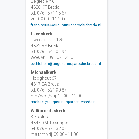
Belgiëplein 6
4826 KT Breda
tel: 076 - 571 15 67
vrij: 09:00 - 11.30 u
franciscus@augustinusparochiebreda.nl
Lucaskerk
Tweeschaar 125
4822 AS Breda
tel: 076 - 541 01 94
woe/vrij: 09:00 - 12:00
bethlehem@augustinusparochiebreda.nl
Michaelkerk
Hooghout 67
4817 EA Breda
tel: 076 - 521 90 87
ma /woe/vrij: 10:00 - 12:00
michael@augustinusparochiebreda.nl
Willibrorduskerk
Kerkstraat 1
4847 RM Teteringen
tel: 076 - 571 32 03
ma t/m vrij: 09:30 - 11:00