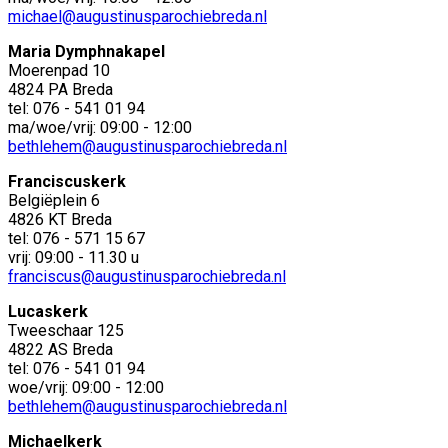
michael@augustinusparochiebreda.nl
Maria Dymphnakapel
Moerenpad 10
4824 PA Breda
tel: 076 - 541 01 94
ma/woe/vrij: 09:00 - 12:00
bethlehem@augustinusparochiebreda.nl
Franciscuskerk
Belgiëplein 6
4826 KT Breda
tel: 076 - 571 15 67
vrij: 09:00 - 11.30 u
franciscus@augustinusparochiebreda.nl
Lucaskerk
Tweeschaar 125
4822 AS Breda
tel: 076 - 541 01 94
woe/vrij: 09:00 - 12:00
bethlehem@augustinusparochiebreda.nl
Michaelkerk