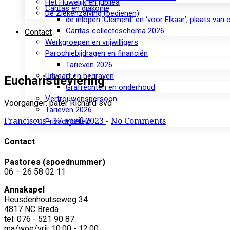
Het Huwelijk en jubilea
Caritas en diakonie
De Ziekenzalving (bedienen)
de inlopen ‘Clement’ en ‘voor Elkaar’, plaats van
Caritas collecteschema 2026
Contact
Werkgroepen en vrijwilligers
Parochiebijdragen en financiën
Tarieven 2026
Uitvaart en begraven
Eucharistieviering
Grafrechten en onderhoud
Vertrouwenspersoon
Voorganger: pater Richard svd
Tarieven 2026
Franciscus
-
17 april 2023
-
No Comments
Privacy beleid
Contact
Pastores (spoednummer)
06 – 26 58 02 11
Annakapel
Heusdenhoutseweg 34
4817 NC Breda
tel: 076 - 521 90 87
ma/woe/vrij: 10:00 - 12:00