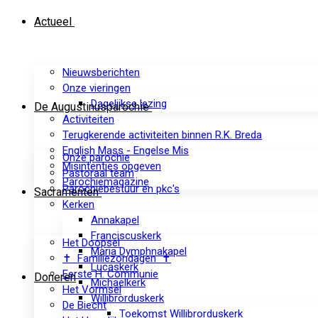
Actueel
Nieuwsberichten
Onze vieringen
Dagelijkse lezing
De Augustinusparochie
Activiteiten
Terugkerende activiteiten binnen R.K. Breda
English Mass - Engelse Mis
Onze parochie
Misintenties opgeven
Pastoraal team
Parochiemagazine
Parochiebestuur en pkc's
Sacramenten
Kerken
Annakapel
Franciscuskerk
Het Doopsel
Maria Dymphnakapel
✝ Familiezondagen ✝
Lucaskerk
Eerste H. Communie
Doneren
Michaelkerk
Het Vormsel
Willibrorduskerk
De Biecht
Toekomst Willibrorduskerk