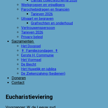
Caritas collecteschema 2026
Werkgroepen en vrijwilligers
Parochiebijdragen en financiën
Tarieven 2026
Uitvaart en begraven
Grafrechten en onderhoud
Vertrouwenspersoon
Tarieven 2026
Privacy beleid
Sacramenten
Het Doopsel
✝ Familiezondagen ✝
Eerste H. Communie
Het Vormsel
De Biecht
Het Huwelijk en jubilea
De Ziekenzalving (bedienen)
Doneren
Contact
Eucharistieviering
Voorganger: W. de Leeuw svd