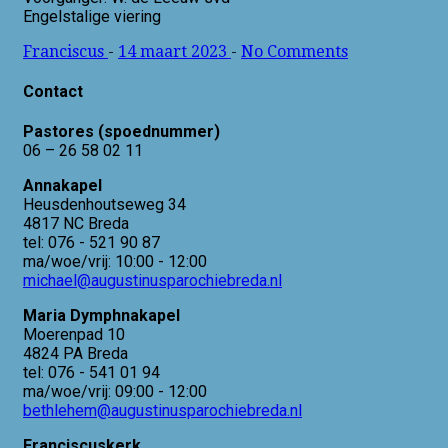
Engelstalige viering
Franciscus
-
14 maart 2023
-
No Comments
Contact
Pastores (spoednummer)
06 – 26 58 02 11
Annakapel
Heusdenhoutseweg 34
4817 NC Breda
tel: 076 - 521 90 87
ma/woe/vrij: 10:00 - 12:00
michael@augustinusparochiebreda.nl
Maria Dymphnakapel
Moerenpad 10
4824 PA Breda
tel: 076 - 541 01 94
ma/woe/vrij: 09:00 - 12:00
bethlehem@augustinusparochiebreda.nl
Franciscuskerk