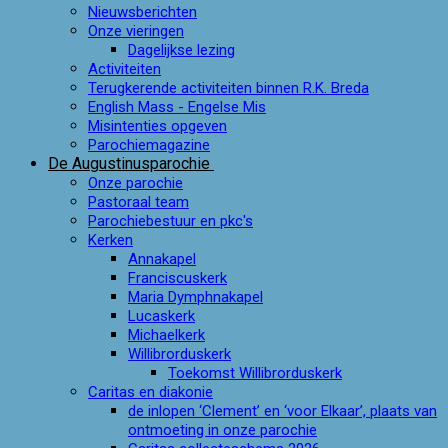
Nieuwsberichten
Onze vieringen
Dagelijkse lezing
Activiteiten
Terugkerende activiteiten binnen R.K. Breda
English Mass - Engelse Mis
Misintenties opgeven
Parochiemagazine
De Augustinusparochie
Onze parochie
Pastoraal team
Parochiebestuur en pkc's
Kerken
Annakapel
Franciscuskerk
Maria Dymphnakapel
Lucaskerk
Michaelkerk
Willibrorduskerk
Toekomst Willibrorduskerk
Caritas en diakonie
de inlopen ‘Clement’ en ‘voor Elkaar’, plaats van
ontmoeting in onze parochie