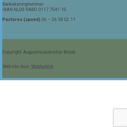
Bankekeningnummer:
IBAN NL09 RABO 0117 7541 10
Pastores (spoed)
06 – 26 58 02 11
Copyright: Augustinusparochie Breda
Website door:
Webheld.nl