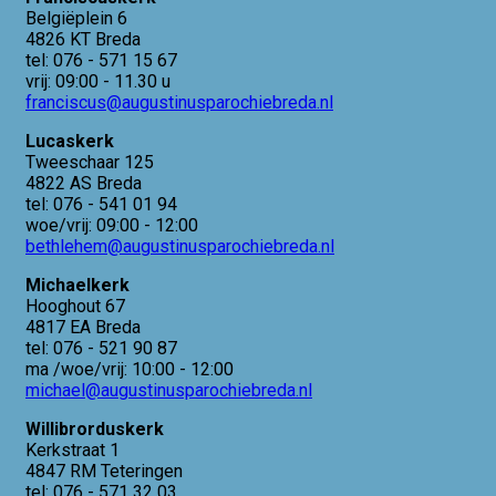
Belgiëplein 6
4826 KT Breda
tel: 076 - 571 15 67
vrij: 09:00 - 11.30 u
franciscus@augustinusparochiebreda.nl
Lucaskerk
Tweeschaar 125
4822 AS Breda
tel: 076 - 541 01 94
woe/vrij: 09:00 - 12:00
bethlehem@augustinusparochiebreda.nl
Michaelkerk
Hooghout 67
4817 EA Breda
tel: 076 - 521 90 87
ma /woe/vrij: 10:00 - 12:00
michael@augustinusparochiebreda.nl
Willibrorduskerk
Kerkstraat 1
4847 RM Teteringen
tel: 076 - 571 32 03