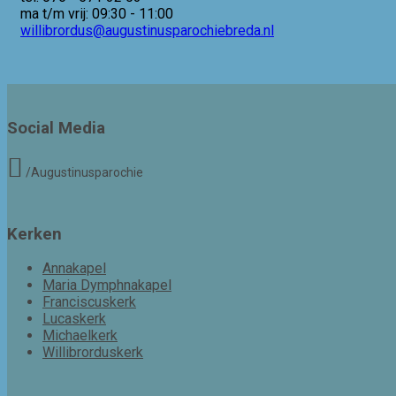
ma t/m vrij: 09:30 - 11:00
willibrordus@augustinusparochiebreda.nl
Social Media
/Augustinusparochie
Kerken
Annakapel
Maria Dymphnakapel
Franciscuskerk
Lucaskerk
Michaelkerk
Willibrorduskerk