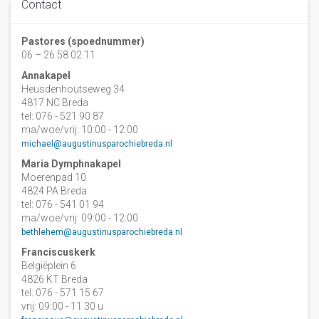
Contact
Pastores (spoednummer)
06 – 26 58 02 11
Annakapel
Heusdenhoutseweg 34
4817 NC Breda
tel: 076 - 521 90 87
ma/woe/vrij: 10:00 - 12:00
michael@augustinusparochiebreda.nl
Maria Dymphnakapel
Moerenpad 10
4824 PA Breda
tel: 076 - 541 01 94
ma/woe/vrij: 09:00 - 12:00
bethlehem@augustinusparochiebreda.nl
Franciscuskerk
Belgiëplein 6
4826 KT Breda
tel: 076 - 571 15 67
vrij: 09:00 - 11.30 u