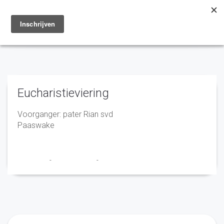
Toggle
navigation
Eucharistieviering
Voorganger: pater Rian svd
Paaswake
Franciscus
-
14 maart 2023
-
No Comments