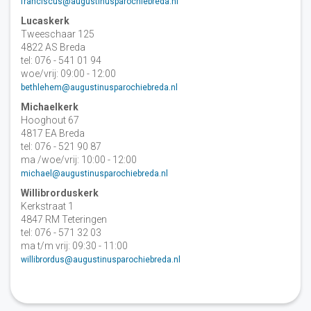
franciscus@augustinusparochiebreda.nl
Lucaskerk
Tweeschaar 125
4822 AS Breda
tel: 076 - 541 01 94
woe/vrij: 09:00 - 12:00
bethlehem@augustinusparochiebreda.nl
Michaelkerk
Hooghout 67
4817 EA Breda
tel: 076 - 521 90 87
ma /woe/vrij: 10:00 - 12:00
michael@augustinusparochiebreda.nl
Willibrorduskerk
Kerkstraat 1
4847 RM Teteringen
tel: 076 - 571 32 03
ma t/m vrij: 09:30 - 11:00
willibrordus@augustinusparochiebreda.nl