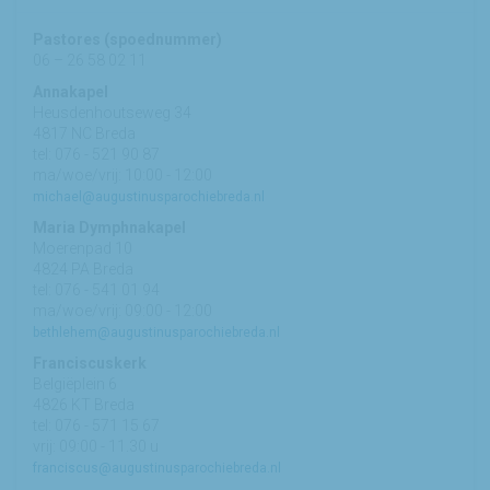
Pastores (spoednummer)
06 – 26 58 02 11
Annakapel
Heusdenhoutseweg 34
4817 NC Breda
tel: 076 - 521 90 87
ma/woe/vrij: 10:00 - 12:00
michael@augustinusparochiebreda.nl
Maria Dymphnakapel
Moerenpad 10
4824 PA Breda
tel: 076 - 541 01 94
ma/woe/vrij: 09:00 - 12:00
bethlehem@augustinusparochiebreda.nl
Franciscuskerk
Belgiëplein 6
4826 KT Breda
tel: 076 - 571 15 67
vrij: 09:00 - 11.30 u
franciscus@augustinusparochiebreda.nl