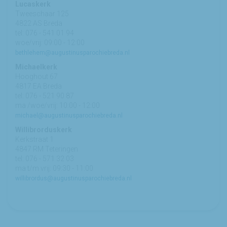
Lucaskerk
Tweeschaar 125
4822 AS Breda
tel: 076 - 541 01 94
woe/vrij: 09:00 - 12:00
bethlehem@augustinusparochiebreda.nl
Michaelkerk
Hooghout 67
4817 EA Breda
tel: 076 - 521 90 87
ma /woe/vrij: 10:00 - 12:00
michael@augustinusparochiebreda.nl
Willibrorduskerk
Kerkstraat 1
4847 RM Teteringen
tel: 076 - 571 32 03
ma t/m vrij: 09:30 - 11:00
willibrordus@augustinusparochiebreda.nl