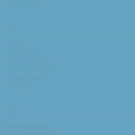
Willibrorduskerk
Extra
RK Kerk
Bisdom Breda
Katholiek Nieuwsblad
Sint Franciscuscentrum
augustijnsverband.nl
Privacybeleid
Contact
Parochiesecretariaat
H. Augustinusparochie: