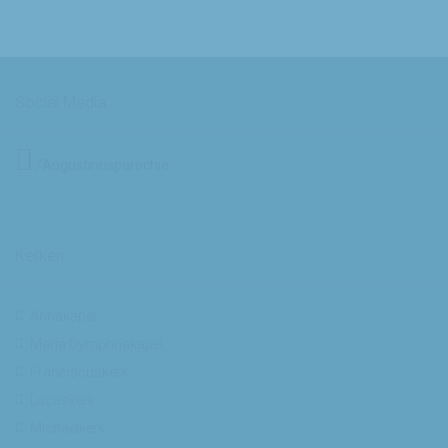
Social Media
/Augustinusparochie
Kerken
Annakapel
Maria Dymphnakapel
Franciscuskerk
Lucaskerk
Michaelkerk