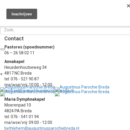
Eucharistieviering
T
n
Voorganger: pater Richard svd
Franciscus
-
14 maart 2023
-
No Comments
Contact
Pastores (spoednummer)
06 – 26 58 02 11
Annakapel
Heusdenhoutseweg 34
4817 NC Breda
×
tel: 076 - 521 90 87
ma/woe/vrij: 10:00 - 12:00
michael@augustinusparochiebreda.nl
Maria Dymphnakapel
Moerenpad 10
4824 PA Breda
tel: 076 - 541 01 94
ma/woe/vrij: 09:00 - 12:00
bethlehem@augustinusparochiebreda.nl