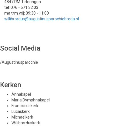
4847 RM Teteringen
tel: 076 - 571 32 03
ma t/m vrij: 09:30 - 11:00
willibrordus@augustinusparochiebreda.nl
Social Media
/Augustinusparochie
Kerken
Annakapel
Maria Dymphnakapel
Franciscuskerk
Lucaskerk
Michaelkerk
Willibrorduskerk