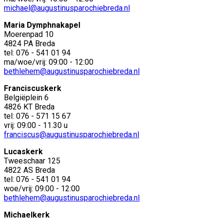
michael@augustinusparochiebreda.nl
Maria Dymphnakapel
Moerenpad 10
4824 PA Breda
tel: 076 - 541 01 94
ma/woe/vrij: 09:00 - 12:00
bethlehem@augustinusparochiebreda.nl
Franciscuskerk
Belgiëplein 6
4826 KT Breda
tel: 076 - 571 15 67
vrij: 09:00 - 11.30 u
franciscus@augustinusparochiebreda.nl
Lucaskerk
Tweeschaar 125
4822 AS Breda
tel: 076 - 541 01 94
woe/vrij: 09:00 - 12:00
bethlehem@augustinusparochiebreda.nl
Michaelkerk