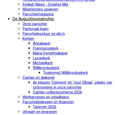
English Mass - Engelse Mis
Misintenties opgeven
Parochiemagazine
De Augustinusparochie
Onze parochie
Pastoraal team
Parochiebestuur en pkc's
Kerken
Annakapel
Franciscuskerk
Maria Dymphnakapel
Lucaskerk
Michaelkerk
Willibrorduskerk
Toekomst Willibrorduskerk
Caritas en diakonie
de inlopen ‘Clement’ en ‘voor Elkaar’, plaats van
ontmoeting in onze parochie
Caritas collecteschema 2026
Werkgroepen en vrijwilligers
Parochiebijdragen en financiën
Tarieven 2026
Uitvaart en begraven