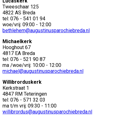
Lucaskerk
Tweeschaar 125
4822 AS Breda
tel: 076 - 541 01 94
woe/vrij: 09:00 - 12:00
bethlehem@augustinusparochiebreda.nl
Michaelkerk
Hooghout 67
4817 EA Breda
tel: 076 - 521 90 87
ma /woe/vrij: 10:00 - 12:00
michael@augustinusparochiebreda.nl
Willibrorduskerk
Kerkstraat 1
4847 RM Teteringen
tel: 076 - 571 32 03
ma t/m vrij: 09:30 - 11:00
willibrordus@augustinusparochiebreda.nl