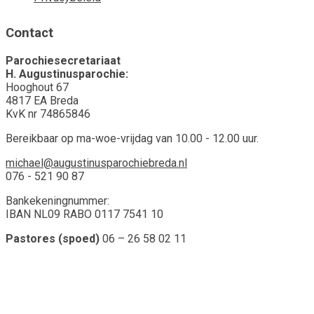
Contact
Parochiesecretariaat
H. Augustinusparochie:
Hooghout 67
4817 EA Breda
KvK nr 74865846
Bereikbaar op ma-woe-vrijdag van 10.00 - 12.00 uur.
michael@augustinusparochiebreda.nl
076 - 521 90 87
Bankekeningnummer:
IBAN NL09 RABO 0117 7541 10
Pastores (spoed)
06 – 26 58 02 11