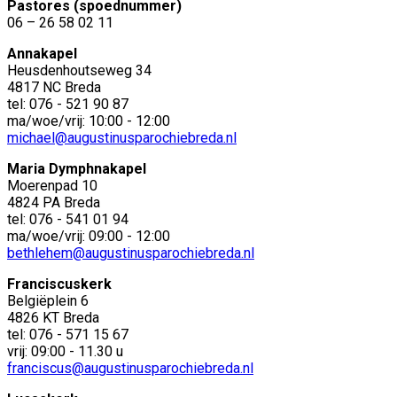
Pastores (spoednummer)
06 – 26 58 02 11
Annakapel
Heusdenhoutseweg 34
4817 NC Breda
tel: 076 - 521 90 87
ma/woe/vrij: 10:00 - 12:00
michael@augustinusparochiebreda.nl
Maria Dymphnakapel
Moerenpad 10
4824 PA Breda
tel: 076 - 541 01 94
ma/woe/vrij: 09:00 - 12:00
bethlehem@augustinusparochiebreda.nl
Franciscuskerk
Belgiëplein 6
4826 KT Breda
tel: 076 - 571 15 67
vrij: 09:00 - 11.30 u
franciscus@augustinusparochiebreda.nl